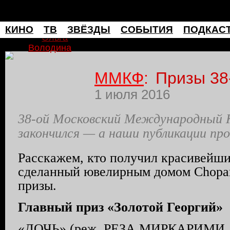
мафия
КИНО
ТВ
ЗВЁЗДЫ
СОБЫТИЯ
ПОДКАС
Ольга
Володина
ММКФ
:
Призы 38
1 июля 2016
38-ой Московский Международный 
закончился — а наши публикации п
Расскажем, кто получил красивейши
сделанный ювелирным домом Chopar
призы.
Главный приз «Золотой Георгий»
«ДОЧЬ» (реж. РЕЗА МИРКАРИМИ, 