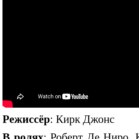
Режиссёр
: Кирк Джонс
В ролях
: Роберт Де Ниро, 