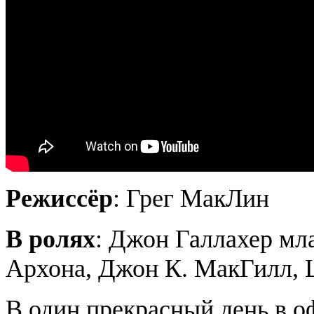
Режиссёр
: Грег МакЛин
В ролях
: Джон Галлахер м
Архона
, Джон К.
МакГилл
,
В один прекрасный день в о