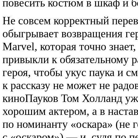
повесить костюм в шкаф и б
Не совсем корректный перев
обыгрывает возвращения ге
Marvel, которая точно знает
привыкли к обязательному ра
героя, чтобы укус паука и с
к рассказу не может не радо
киноПауков
Том
Холланд
уже
хорошим актером, а в наста
по номинанту «оскара» (не 
с «оскаром») — и, судя по 