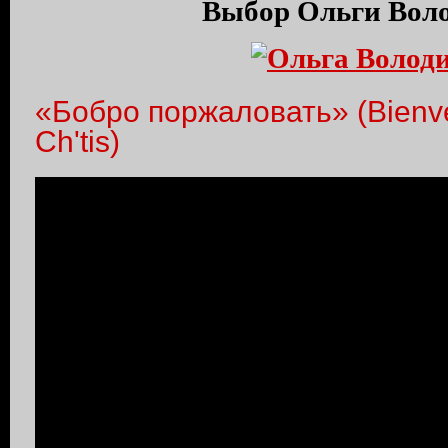
Выбор Ольги Вол
«Бобро поржаловать» (Bienve
Ch'tis)