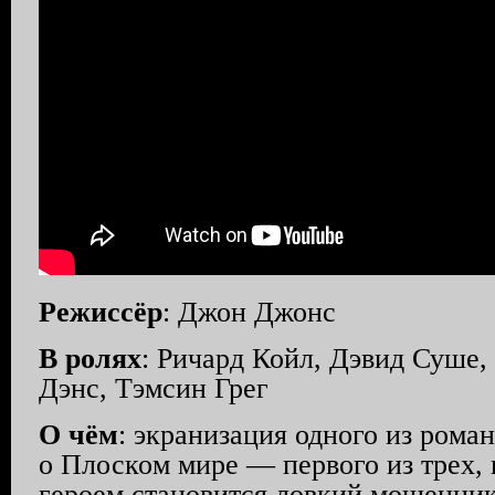
Режиссёр
: Джон Джонс
В ролях
: Ричард Койл, Дэвид Суше,
Дэнс, Тэмсин Грег
О чём
: экранизация одного из рома
о Плоском мире — первого из трех,
героем становится ловкий мошенни