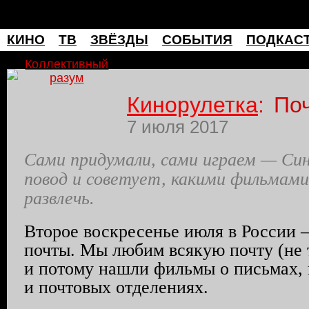
мафия
КИНО
ТВ
ЗВЁЗДЫ
СОБЫТИЯ
ПОДКАС
Коллективный
разум
Кинорулетка
:
Поч
7 июля 2017
Сами придумали, сами играем — Си
повод и советует, какими фильмами
развлечь.
Второе воскресенье июля в России 
почты. Мы любим всякую почту (не 
и потому нашли фильмы о письмах, 
и почтовых отделениях.