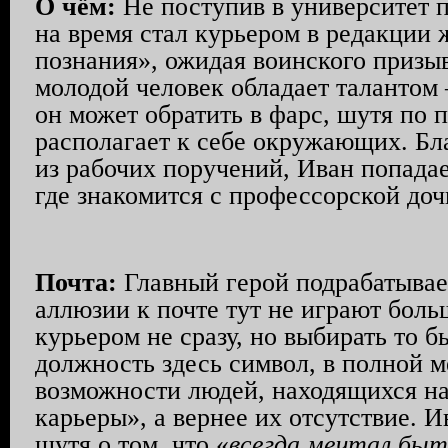
О чём:
Не поступив в университет 
на время стал курьером в редакции
познания», ожидая воинского призы
молодой человек обладает таланто
он может обратить в фарс, шутя по п
располагает к себе окружающих. Бл
из рабочих поручений, Иван попадае
где знакомится с профессорской доч
Почта:
Главный герой подрабатывае
аллюзии к почте тут не играют боль
курьером не сразу, но выбирать то б
должность здесь символ, в полной
возможности людей, находящихся на
карьеры», а вернее их отсутствие. И
шутя о том, что «
всегда мечтал бы