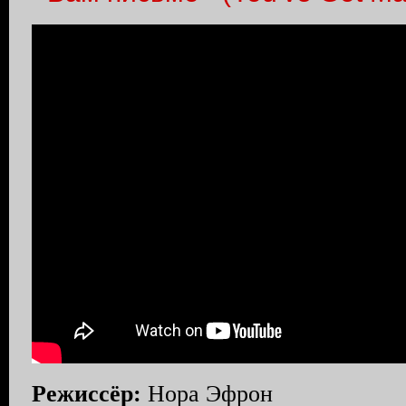
Режиссёр:
Нора Эфрон