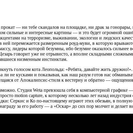
прокат — ни тебе скандалов на площадке, ни драк за гонорары, 
ком сильные и интересные картины — и это будет огромной оши
акцентами на терроризме, выживании, экологии и людских качест
 в ней перемежается размеренным роуд-муви, в которую врывают
ссу, лидеры которой безумны, ибо безумие оказалось сильнее в
 Цезарь говорит уже не отрывисто, а вполне складными сложным
ддавшиеся низменным инстинктам.
крикнуть голосом кота Леопольда: «Ребята, давайте жить дружно!
ли не кусками и показывая, как наш разум готов нас обманыват
щаяся от Апокалипсис-стиля к вестерну и обратно — ощущения о
озможно. Студия Weta превзошла себя в компьютерной графике — 
 просто motion capture, к которому несколько лет назад индустр
адки: Серкис и Ко по-настоящему играют этих обезьян, в полную 
аграду за его работу — а «Оскар» до сих пор молчит и делает ви