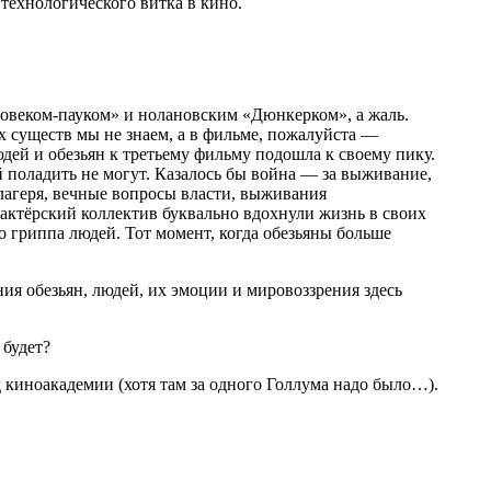
технологического витка в кино.
еловеком-пауком» и нолановским «Дюнкерком», а жаль.
ых существ мы не знаем, а в фильме, пожалуйста —
дей и обезьян к третьему фильму подошла к своему пику.
ой поладить не могут. Казалось бы война — за выживание,
 лагеря, вечные вопросы власти, выживания
ь актёрский коллектив буквально вдохнули жизнь в своих
 гриппа людей. Тот момент, когда обезьяны больше
ия обезьян, людей, их эмоции и мировоззрения здесь
 будет?
ад киноакадемии (хотя там за одного Голлума надо было…).