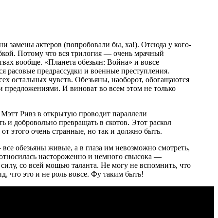
ни замены актеров (попробовали бы, ха!). Отсюда у кого-
бкой. Потому что вся трилогия — очень мрачный
вах вообще. «Планета обезьян: Война» и вовсе
ся расовые предрассудки и военные преступления.
сех остальных чувств. Обезьяны, наоборот, обогащаются
и предложениями. И виноват во всем этом не только
». Мэтт Ривз в открытую проводит параллели
ь и добровольно превращать в скотов. Этот раскол
т этого очень странные, но так и должно быть.
все обезьяны живые, а в глаза им невозможно смотреть,
ия относилась настороженно и немного свысока —
силу, со всей мощью таланта. Не могу не вспомнить, что
д, что это и не роль вовсе. Фу таким быть!