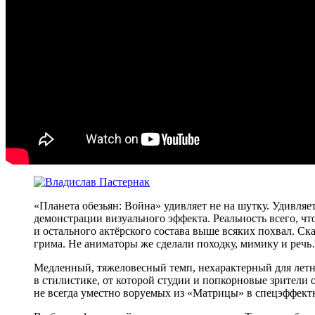
«Планета обезьян: Война» удивляет не на шутку. Удивляе
демонстрации визуального эффекта. Реальность всего, ч
и остального актёрского состава выше всяких похвал. Ска
грима. Не аниматоры же сделали походку, мимику и реч
Медленный, тяжеловесный темп, нехарактерный для летне
в стилистике, от которой студии и попкорновые зрители 
не всегда уместно воруемых из «Матрицы» в спецэффект