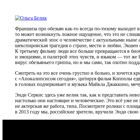
Франшиза про обезьян как-то всегда по-тихому выходит в 
то может возникнуть ложное ощущение, что это не слиш
драматический эпос о человечестве с актуальными ныне 
шекспировская трагедия о страхе, мести и любви. Экшен
К третьему фильму люди все больше превращаются в биома
и эмоциями, и палитрой этих чувств, и языком — тот же
вирус обезьяньего гриппа, но и мы сами, так охотно по
Смотреть на это все очень грустно и больно, и хочется 
с «Апокалипсисом сегодня», цитируя фильм Копполы едва 
в головах подчеркивает и музыка Майкла Джаккино, мечу
Энди Серкис здесь уже велик так, как и представить нев
настолько они настоящие и человеческие. Это всё уже не
не актерская же работа, типа. Посмотрите ролики с площ
в 2013 году мы, российские зрители, вручили Энди свою н