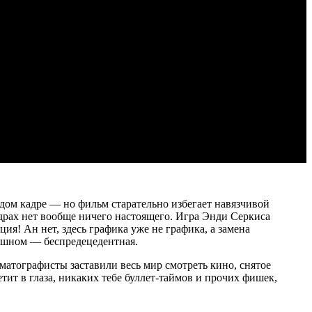
ждом кадре — но фильм старательно избегает навязчивой
адрах нет вообще ничего настоящего. Игра Энди Серкиса
ия! Ан нет, здесь графика уже не графика, а замена
акшном — беспредецедентная.
атографисты заставили весь мир смотреть кино, снятое
тит в глаза, никаких тебе буллет-таймов и прочих фишек,