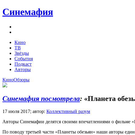
Синемафия
Кино
ТВ
Звёзды
События
Подкаст
Авторы
Кино
Обзоры
Синемафия посмотрела
:
«Планета обезь
17 июля 2017;
автор:
Коллективный разум
Авторы Синемафии делятся своими впечатлениями о фильме «П
По поводу третьей части «Планеты обезьян» наши авторы един