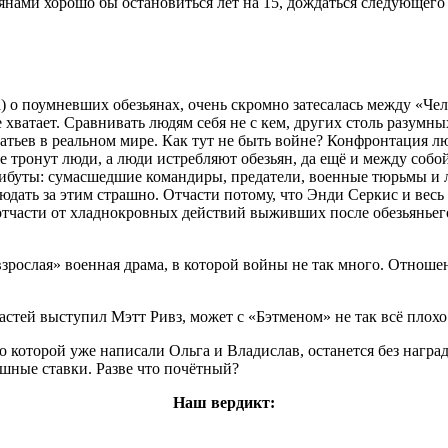
янами хорошо бы остановиться лет на 15, дождаться следующего 
а) о поумневших обезьянах, очень скромно затесалась между «Ч
е хватает. Сравнивать людям себя не с кем, других столь разумн
тьев в реальном мире. Как тут не быть войне? Конфронтация лю
не тронут люди, а люди истребляют обезьян, да ещё и между соб
атрибуты: сумасшедшие командиры, предатели, военные тюрьмы и
блюдать за этим страшно. Отчасти потому, что Энди Серкис и вес
тчасти от хладнокровных действий выживших после обезьяньего
зрослая» военная драма, в которой войны не так много. Отношен
стей выступил Мэтт Ривз, может с «Бэтменом» не так всё плохо
 о которой уже написали Ольга и Владислав, останется без нагр
шные ставки. Разве что почётный?
Наш вердикт: