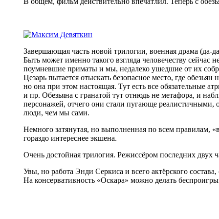
В общем, фильм действительно впечатлил. Теперь с обезь
Завершающая часть новой трилогии, военная драма (да-д
Быть может именно такого взгляда человечеству сейчас н
поумневшие приматы и мы, недалеко ушедшие от их собра
Цезарь пытается отыскать безопасное место, где обезьян 
но она при этом настоящая. Тут есть все обязательные 
и пр. Обезьяна с гранатой тут отнюдь не метафора, и на
персонажей, отчего они стали пугающе реалистичными, о
люди, чем мы сами.
Немного затянутая, но выполненная по всем правилам, «в
гораздо интереснее экшена.
Очень достойная трилогия. Режиссёром последних двух ча
Увы, но работа Энди Серкиса и всего актёрского состава,
На консервативность «Оскара» можно делать беспроигры