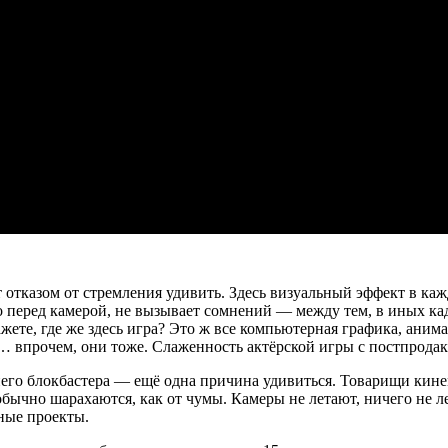
т отказом от стремления удивить. Здесь визуальный эффект в ка
то перед камерой, не вызывает сомнений — между тем, в иных к
жете, где же здесь игра? Это ж все компьютерная графика, анимац
ь… впрочем, они тоже. Слаженность актёрской игры с постпрод
го блокбастера — ещё одна причина удивиться. Товарищи кинем
обычно шарахаются, как от чумы. Камеры не летают, ничего не ле
ные проекты.