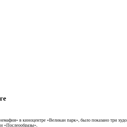
ге
мафия» в киноцентре «Великан парк», было показано три худо
и «Послеообразы».