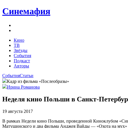
Синемафия
Кино
ТВ
Звёзды
События
Подкаст
Авторы
События
Статьи
Кадр из фильма «Послеобразы»
Ирина Романова
Неделя кино Польши в Санкт-Петербур
19 августа 2017
В рамках Недели кино Польши, проведенной Киноклубом «Сине
Матушинского и два фильма Анджея Вайды — «Охота на мух» 