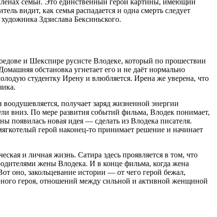
ех членах семьи. Это единственный герой картины, имеющий
ель видит, как семья распадается и одна смерть следует
е художника Здзислава Бексиньского.
боедове и Шекспире русисте Влодеке, который по прошествии
Домашняя обстановка угнетает его и не даёт нормально
молодую студентку Ирену и влюбляется. Ирена же уверена, что
чика.
н воодушевляется, получает заряд жизненной энергии
нули вниз. По мере развития событий фильма, Влодек понимает,
ны появилась новая идея — сделать из Влодека писателя.
 мягкотелый герой наконец-то принимает решение и начинает
еская и личная жизнь. Сатира здесь проявляется в том, что
одителями жены Влодека. И в конце фильма, когда жена
Вот оно, закольцевание истории — от чего герой бежал,
авного героя, отношений между сильной и активной женщиной