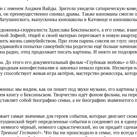
зан с именем Анджея Вайды. Зрители увидели сатирическую коме
ва, он преимущественно снимал драмы. Также киноманы смогли 
на Матушинского, выпускника киношколы в Катовице и киношкол
удожника-сюрреалиста Здзислава Бексиньского, а его семье, в
 женой Зофией, тёщей и своей матерью переезжает в новую кварти
ь жизнь самоубийством. При этом парень совсем не глуп: онув
удавшейся попытки самоубийства родители ещё больше начинают 
на радио, отец продолжает писать картины. И никто не подозрев
 До этого его документальный фильм «Глубокая любовь» о 60-
ародным кинофестивалям и завоевал немало призов. Несмотря на
способствует живая игра актёров, мастерство режиссера, котор
жника: мы видим, как он пишет под звуки музыки, его картины 
ем книгу о Бексиньском. Творчество идёт фоном фильма, на пер
ставляет собой биографию семьи, а не биографию знаменитого п
ажает самые значимые для героев события, которые двигают сюже
атушинский берёт определенные события и соединяет их в един
много чёрный, немного саркастический, но он придаёт сценам э
 Тревога! Гестапо!
». Что бы ни происходило в семье, это всегд