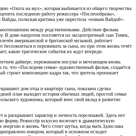
дию «Охота на мух», которая выбивается из общего творчества
оценить последнюю работу режиссера «Послеообразы»,
ы Вайды, польская критика уже окрестила «новым Вайдой».
заимоотношению между родственниками. Действие фильма
ру. В доме напротив поселяется их эксцентричный сын Томек,
лечён американской и британской музыкой, работает
беспокоиться и переживать за сына, но при этом жизнь течёт
ает, какие трагические события их ждут впереди.
летнем дайвере, пережившем инсульт и мечтающем вновь
 то, что «Последняя семья» художественный фильм, создаётся
ый строит композицию кадра так, что зритель проникает
украшают дом отца и квартиру сына, показана сделка
едний план выходит история обычных людей, простой семьи
ольского художника, который внес свой вклад в развитие
т и раскрывают характер и личность персонажей. Здесь нет
ую форму. Режиссёр искусно вплетает в драматическую
нергию и жизнь. Чего стоит шутка, когда мать Здзислава
а приправлено юмором, который в основном исходит