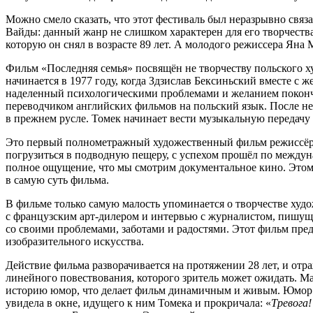
Можно смело сказать, что этот фестиваль был неразрывно свя
Вайды: данный жанр не слишком характерен для его творчест
которую он снял в возрасте 89 лет. А молодого режиссера Я
Фильм «Последняя семья» посвящён не творчеству польского х
начинается в 1977 году, когда Здзислав Бексиньский вместе с
наделенный психологическими проблемами и желанием покончит
переводчиком английских фильмов на польский язык. После не
в прежнем русле. Томек начинает вести музыкальную передачу 
Это первый полнометражный художественный фильм режиссёра.
погрузиться в подводную пещеру, с успехом прошёл по междун
полное ощущение, что мы смотрим документальное кино. Этому 
в самую суть фильма.
В фильме только самую малость упоминается о творчестве худо
с французским арт-дилером и интервью с журналистом, пишущ
со своими проблемами, заботами и радостями. Этот фильм пред
изобразительного искусства.
Действие фильма разворачивается на протяжении 28 лет, и отр
линейного повествования, которого зритель может ожидать. М
историю юмор, что делает фильм динамичным и живым. Юмор не
увидела в окне, идущего к ним Томека и прокричала: «
Тревога!