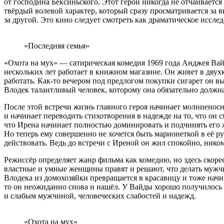
от господина Бексиньского. Этот герой никогда не отчаивается
твёрдый волевой характер, который сразу просматривается за в
за другой. Это кино следует смотреть как драматическое иссле
«Последняя семья»
«Охота на мух» — сатирическая комедия 1969 года Анджея Вай
нескольких лет работает в книжном магазине. Он живет в двух
работать. Как-то вечером под предлогом покупки сигарет он вы
Влодек талантливый человек, которому она обязательно должна 
После этой встречи жизнь главного героя начинает молниеносн
и начинает переводить стихотворения в надежде на то, что он 
что Ирена начинает полностью доминировать и подчинять его ж
Но теперь ему совершенно не хочется быть марионеткой в её р
действовать. Ведь до встречи с Иреной он жил спокойно, нико
Режиссёр определяет жанр фильма как комедию, но здесь скорее 
властные и умные женщины правят и решают, что делать мужчи
Влодека из домохозяйки превращается в красавицу и тоже начи
то он неожиданно снова и нашёл. У Вайды хорошо получилось
и слабым мужчиной, человеческих слабостей и надежд.
«Охота на мух»