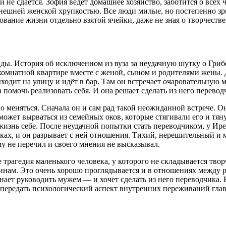
 и не сдаётся. Зофия ведёт домашнее хозяйство, заботится о вс
нешней женской хрупкостью. Все люди милые, но постепенно зрит
дование жизни отдельно взятой ячейки, даже не зная о творчеств
ды. История об исключенном из вуза за неудачную шутку о Гри
комнатной квартире вместе с женой, сыном и родителями жены. 
ходит на улицу и идёт в бар. Там он встречает очаровательную 
помочь реализовать себя. И она решает сделать из него перевод
о меняться. Сначала он и сам рад такой неожиданной встрече. О
сможет вырваться из семейных оков, которые стягивали его и тя
изнь себе. После неудачной попытки стать переводчиком, у Ире
уках, и он разрывает с ней отношения. Тихий, нерешительный и
му не перечил и своего мнения не высказывал.
трагедия маленького человека, у которого не складывается творч
нам. Это очень хорошо проглядывается и в отношениях между р
нает руководить мужем — и хочет сделать из него переводчика. 
 передать психологический аспект внутренних переживаний гл