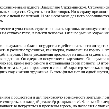
удожнике-авангардисте Владиславе Стржеминском. Стржемински
ьных искусств. Студенты его боготворят. Но в страну приходит
сен с новой политикой. И это несогласие для него оборачивает
е.
честве и учил своих студентов писать картины, используя этот
я на сетчатке глаза, в памяти человека. Главное умение художни
жно служить на благо государства и действовать в его интереса
сть и развитие художника, как творца, убивались на корню. С э
 ждёт впереди. После увольнения професора из школы студенты 
я видения». Он одержим искусством и картинами. Он неумело шу
лично все, кроме него самого и отстаивания своей правоты. В ит
 Но в этом как раз и проявляется сильный характер человека, к
дних годах жизни художника. В этом фильм нет ни одной шутки,
ениям с обществом и дал прекрасную возможность зрителям поз
ее смотреть, как каждый режиссёр раскрывает её. Фильм «Послед
полностью погрузиться в проблемы героев, но позволяет с увлеч