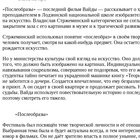
«Послеобразы» — последний фильм Вайды — рассказывает о х
преподавателем в Лодзинской национальной школе изобразител
на искусство. Владислав Стржеминский категорически не согла
закрытием зала с его картинами в музее и к трагической развязк
Стржеминский использовал понятие «послеобраз» в своём твор
человек получает, смотря на какой-нибудь предмет. Она остаетс
рождается искусство.
Но у министерства культуры свой взгляд на искусство. Оно дол
того, что должно быть изображено на картинах. Индивидуально
навязывания соцреализма, совершенно не подозревая, что его
студентка тайно печатает на украденной машинке книгу «Теори
не заботится о дочери. Создается впечатление, что ему безраз
в приют. А он сидит в своей квартире и продолжает рисовать.
судьбы. Вайда использует повествовательную историю о после
поэтому смотреть его тяжело.
«Послеобразы»
Фестиваль был посвящён теме творческой личности и её отнош
Выбранная тема была и будет актуальна всегда, и тем интересн
юмор в фильмах. Он не даёт зрителю впасть в полное уныние, 