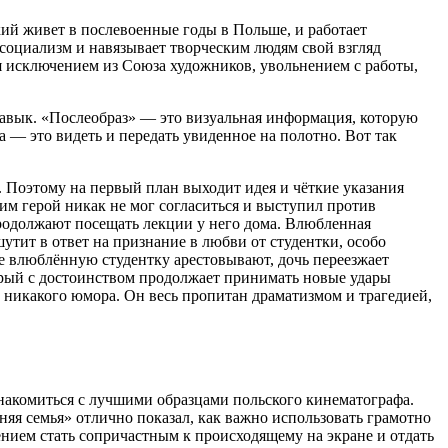
й живет в послевоенные годы в Польше, и работает
 социализм и навязывает творческим людям свой взгляд
ся исключением из Союза художников, увольнением с работы,
 навык. «Послеобраз» — это визуальная информация, которую
ка — это видеть и передать увиденное на полотно. Вот так
х. Поэтому на первый план выходит идея и чёткие указания
тим герой никак не мог согласиться и выступил против
продолжают посещать лекции у него дома. Влюбленная
тит в ответ на признание в любви от студентки, особо
оге влюблённую студентку арестовывают, дочь переезжает
оторый с достоинством продолжает принимать новые удары
 никакого юмора. Он весь пропитан драматизмом и трагедией,
накомиться с лучшими образцами польского кинематографа.
няя семья» отлично показал, как важно использовать грамотно
ением стать сопричастным к происходящему на экране и отдать