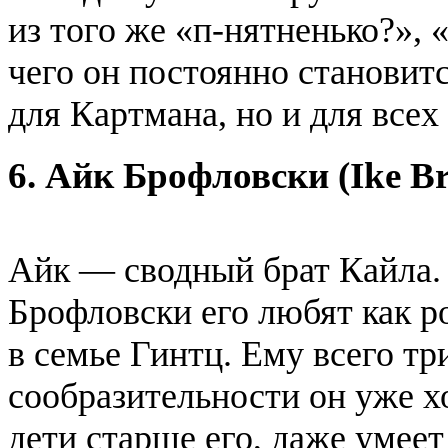
из того же «п-нятненько?», 
чего он постоянно становит
для Картмана, но и для все
6. Айк Брофловски (Ike Br
Айк — сводный брат Кайла. 
Брофловски его любят как р
в семье Гинтц. Ему всего три
сообразительности он уже хо
дети старше его, даже умеет