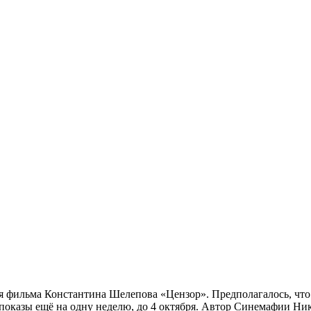
я фильма Константина Шелепова «Цензор». Предполагалось, что 
показы ещё на одну неделю, до 4 октября. Автор Синемафии Ни