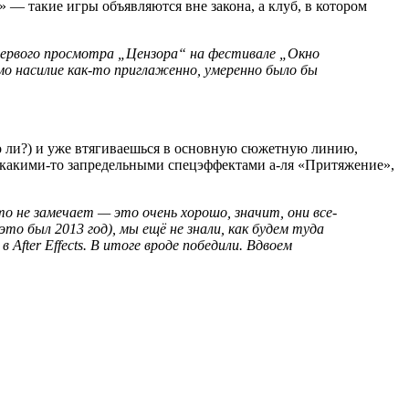
» — такие игры объявляются вне закона, а клуб, в котором
первого просмотра „Цензора“ на фестивале „Окно
амо насилие как-то приглаженно, умеренно было бы
то ли?) и уже втягиваешься в основную сюжетную линию,
я какими-то запредельными спецэффектами а-ля «Притяжение»,
о не замечает — это очень хорошо, значит, они все-
то был 2013 год), мы ещё не знали, как будем туда
 After Effects. В итоге вроде победили. Вдвоем