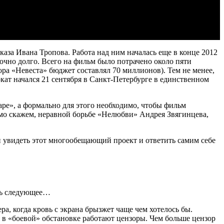
а Ивана Тропова. Работа над ним началась еще в конце 2012
очно долго. Всего на фильм было потрачено около пяти
ра «Невеста» бюджет составлял 70 миллионов). Тем не менее,
окат начался 21 сентября в Санкт-Петербурге в единственном
ре», а формально для этого необходимо, чтобы фильм
ямо скажем, неравной борьбе «Нелюбви» Андрея Звягинцева,
ми увидеть этот многообещающий проект и ответить самим себе
ать следующее…
а, когда кровь с экрана брызжет чаще чем хотелось бы.
е в «боевой» обстановке работают цензоры. Чем больше цензор