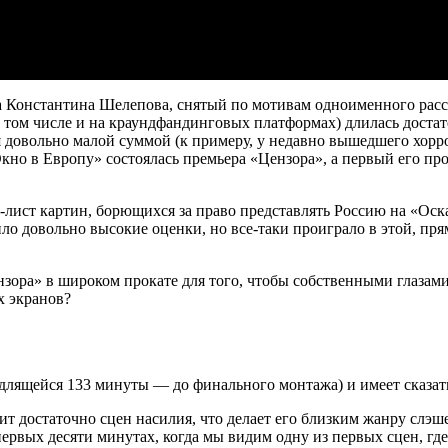
онстантина Шелепова, снятый по мотивам одноименного рассказ
в том числе и на краундфандинговых платформах) длилась достат
я довольно малой суммой (к примеру, у недавно вышедшего хорро
«Окно в Европу» состоялась премьера «Цензора», а первый его пр
лист картин, борющихся за право представлять Россию на «Оска
ло довольно высокие оценки, но все-таки проиграло в этой, пр
ензора» в широком прокате для того, чтобы собственными глаза
х экранов?
(длящейся 133 минуты — до финального монтажа) и имеет сказ
 достаточно сцен насилия, что делает его близким жанру слэшер
ервых десяти минутах, когда мы видим одну из первых сцен, гд