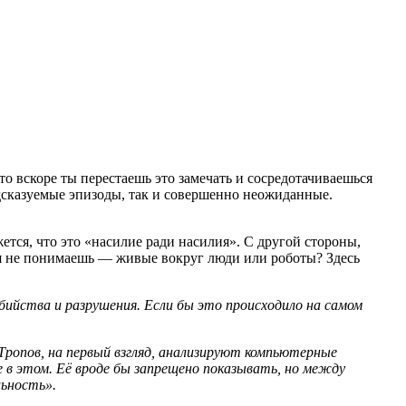
то вскоре ты перестаешь это замечать и сосредотачиваешься
редсказуемые эпизоды, так и совершенно неожиданные.
жется, что это «насилие ради насилия». С другой стороны,
емя не понимаешь — живые вокруг люди или роботы? Здесь
бийства и разрушения. Если бы это происходило на самом
ропов, на первый взгляд, анализируют компьютерные
 в этом. Её вроде бы запрещено показывать, но между
льность».