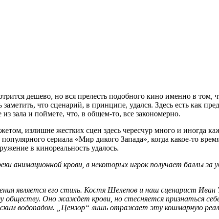
трится дешево, но вся прелесть подобного кино именно в том, ч
 заметить, что сценарий, в принципе, удался. Здесь есть как п
из зала и поймете, что, в общем-то, все закономерно.
сюжетом, излишне жестких сцен здесь чересчур много и иногда ка
м популярного сериала «Мир дикого Запада», когда какое-то вр
гружение в кинореальность удалось.
ки анимационной крови, в некоторых игрок получает баллы за у
я является его стиль. Костя Шелепов и наш сценарист Иван Т
му обществу. Оно жаждет крови, но стесняется признаться себе
гарским водопадом. „Цензор“ лишь отражает эту кошмарную реа