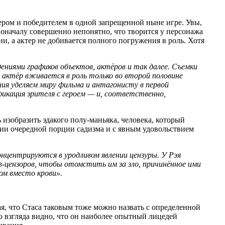
мером и победителем в одной запрещенной ныне игре. Увы,
оначалу совершенно непонятно, что творится у персонажа
ии, а актер не добивается полного погружения в роль. Хотя
ениями графиков объектов, актёров и так далее. Съемки
о актёр вживается в роль только во второй половине
я уделяем миру фильма и антагонисту в первой
икация зрителя с героем — и, соответственно,
 изобразить эдакого полу-маньяка, человека, который
нии очередной порции садизма и с явным удовольствием
нцентрируются в уродливом явлении цензуры. У Рэя
в-цензоров, чтобы отомстить им за зло, причинённое ими
ом вместо крови».
ая, что Стаса таковым тоже можно назвать с определенной
о взгляда видно, что он наиболее опытный лицедей