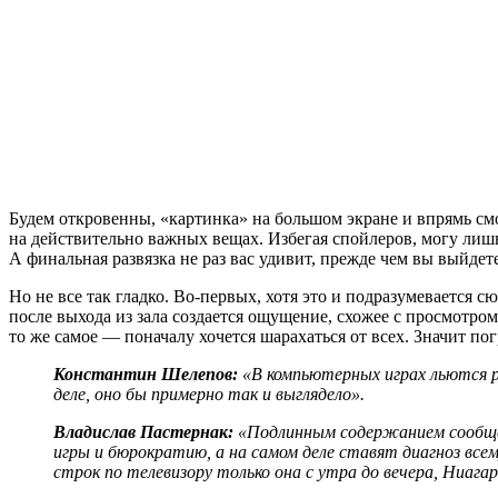
Будем откровенны, «картинка» на большом экране и впрямь смо
на действительно важных вещах. Избегая спойлеров, могу лишь
А финальная развязка не раз вас удивит, прежде чем вы выйдете 
Но не все так гладко. Во-первых, хотя это и подразумевается 
после выхода из зала создается ощущение, схожее с просмотро
то же самое — поначалу хочется шарахаться от всех. Значит по
Константин Шелепов:
«В компьютерных играх льются ре
деле, оно бы примерно так и выглядело».
Владислав Пастернак:
«Подлинным содержанием сообщени
игры и бюрократию, а на самом деле ставят диагноз все
строк по телевизору только она с утра до вечера, Ниа