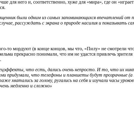
ше для него и, соответственно, хуже для «мира», где он «играет
ся.
вященник были одним из самых запоминающихся впечатлений от 
случае, рассуждать с экрана о природе насилия и показывать с
ого-то мордуют (в конце концов, мы что, «Пилу» не смотрели ч
фильма прекрасно понимали, что им не удастся привлечь зрител
.
ецэффекты, что есть, дались очень непросто. И то, что их никт
ами придумали, что телефоны и планшеты будут прозрачные (а э
е хватались за голову, ругались на себя и изучали часы уроков в
чень медленно и сложно
»