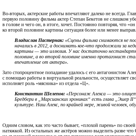
Во-вторых, актерские работы впечатляют далеко не всегда. Гл
первую половину фильма актер Степан Бекетов не слишком убе
в голове и чего он, в итоге, хочет. Постоянно повторяя, что «
ко второй половине картины ситуация более или менее выправ
Владислав Пастернак:
«Сцены фильма снимаются не посл
начались в 2012, а доснимать кое-что продолжали за нед
картины — это иллюзия. У нас достаточно нестандартна
половине, а во второй половине именно протагонист ст
впечатление от актера».
Зато стопроцентное попадание удалось с его антагонистом Але
с помощью работы в виртуальной реальности, осуществляет св
исполняет роль «мясника» из отдела «Ц».
Константин Шелепов:
«Персонаж Алекса — это олицетв
Бредбери в „Марсианских хрониках“ есть глава „Эшер II
культуре. Наш Алекс, по крайней мере, живой человек, 
Одним словом, как это часто бывает, «плохой парень» по свое
натяжкой. Из остальных же актёров можно выделить разве что 