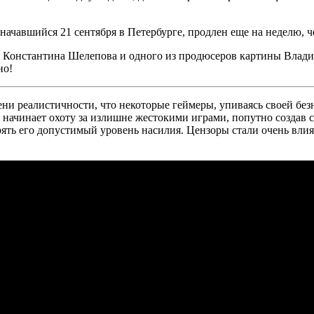
ачавшийся 21 сентября в Петербурге, продлен еще на неделю, ч
а Константина Шелепова и одного из продюсеров картины Влади
но!
ни реалистичности, что некоторые геймеры, упиваясь своей без
 начинает охоту за излишне жестокими играми, попутно создав
рять его допустимый уровень насилия. Цензоры стали очень вл