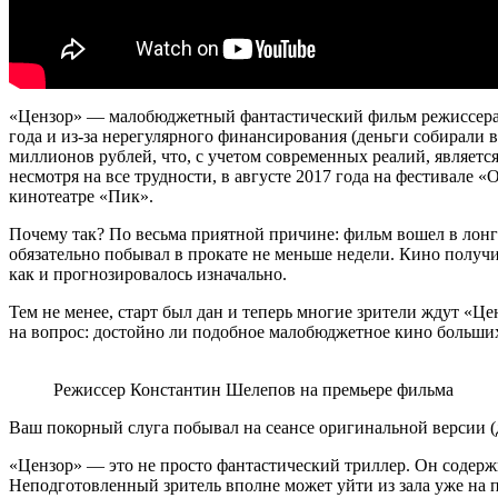
«Цензор» — малобюджетный фантастический фильм режиссера К
года и из-за нерегулярного финансирования (деньги собирали 
миллионов рублей, что, с учетом современных реалий, являетс
несмотря на все трудности, в августе 2017 года на фестивале 
кинотеатре «Пик».
Почему так? По весьма приятной причине: фильм вошел в лонг-
обязательно побывал в прокате не меньше недели. Кино получи
как и прогнозировалось изначально.
Тем не менее, старт был дан и теперь многие зрители ждут «Ц
на вопрос: достойно ли подобное малобюджетное кино больши
Режиссер Константин Шелепов на премьере фильма
Ваш покорный слуга побывал на сеансе оригинальной версии 
«Цензор» — это не просто фантастический триллер. Он содержит
Неподготовленный зритель вполне может уйти из зала уже на п