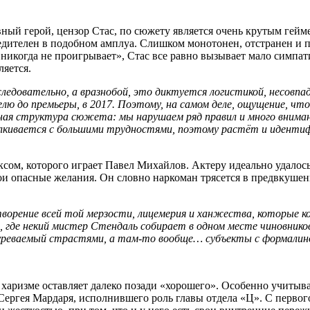
авный герой, цензор Стас, по сюжету является очень крутым гей
дителен в подобном амплуа. Слишком монотонен, отстранен и п
он никогда не проигрывает», Стас все равно вызывает мало симпат
ляется.
едовательно, а вразнобой, это диктуется логистикой, несовпад
елю до премьеры, в 2017. Поэтому, на самом деле, ощущение, чт
я структура сюжета: мы нарушаем ряд правил и много внимани
алкивается с большими трудностями, поэтому растёт и идентиф
ксом, которого играет Павел Михайлов. Актеру идеально удалось
ои опасные желания. Он словно наркоман трясется в предвкуше
орение всей той мерзости, лицемерия и ханжества, которые ко
“, где некий мистер Стендаль собирает в одном месте чиновнико
обуреваемый страстями, а там-то вообще… субъекты с формалин
й харизме оставляет далеко позади «хорошего». Особенно учитыв
Сергея Мардаря, исполнившего роль главы отдела «Ц». С первог