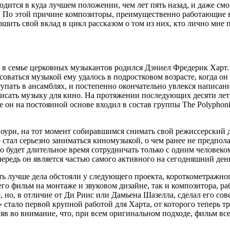
одится в куда лучшем положении, чем лет пять назад, и даже см
я. По этой причине композиторы, преимущественно работающие в
ршить свой вклад в цикл рассказом о том из них, кто лично мне
в семье церковных музыкантов родился Дэниел Фредерик Харт. С 
оваться музыкой ему удалось в подростковом возрасте, когда он
тупать в ансамблях, и постепенно окончательно увлекся написа
 писать музыку для кино. На протяжении последующих десяти ле
е он на постоянной основе входил в состав группы The Polyphoni
оури, на тот момент собиравшимся снимать свой режиссерский 
 стал серьезно заниматься киномузыкой, о чем ранее не предпол
что будет длительное время сотрудничать только с одним челове
редь он является частью самого активного на сегодняшний ден
ь лучше дела обстояли у следующего проекта, короткометражно
го фильм на монтаже и звуковом дизайне, так и композитора, ра
 но, в отличие от Ди Риис или Дамьена Шазелла, сделал его со
стало первой крупной работой для Харта, от которого теперь тр
в во внимание, что, при всем оригинальном подходе, фильм все 