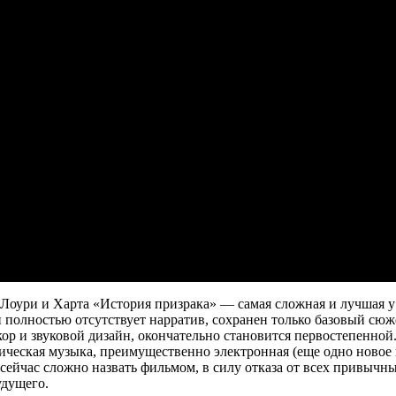
 Лоури и Харта «История призрака» — самая сложная и лучшая у
 полностью отсутствует нарратив, сохранен только базовый сюже
кор и звуковой дизайн, окончательно становится первостепенной
ческая музыка, преимущественно электронная (еще одно новое
 сейчас сложно назвать фильмом, в силу отказа от всех привыч
удущего.