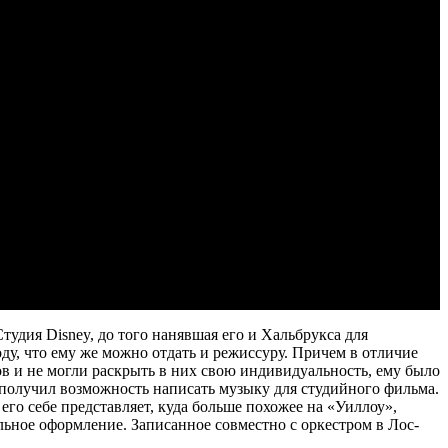
тудия Disney, до того нанявшая его и Хальбрукса для
у, что ему же можно отдать и режиссуру. Причем в отличие
 и не могли раскрыть в них свою индивидуальность, ему было
 получил возможность написать музыку для студийного фильма.
его себе представляет, куда больше похожее на «Уиллоу»,
ьное оформление. Записанное совместно с оркестром в Лос-