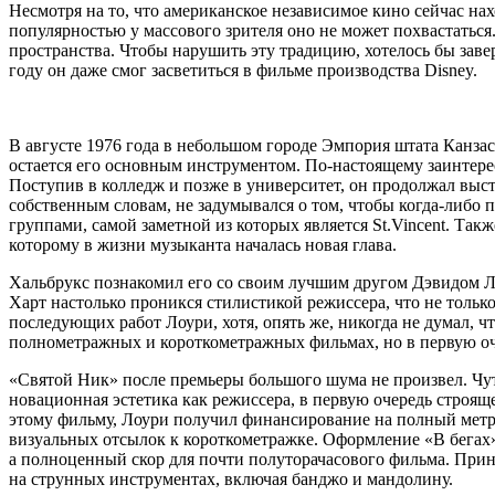
Несмотря на то, что американское независимое кино сейчас нах
популярностью у массового зрителя оно не может похвастатьс
пространства. Чтобы нарушить эту традицию, хотелось бы заве
году он даже смог засветиться в фильме производства Disney.
В августе 1976 года в небольшом городе Эмпория штата Канзас 
остается его основным инструментом. По-настоящему заинтерес
Поступив в колледж и позже в университет, он продолжал выс
собственным словам, не задумывался о том, чтобы когда-либо
группами, самой заметной из которых является St.Vincent. Такж
которому в жизни музыканта началась новая глава.
Хальбрукс познакомил его со своим лучшим другом Дэвидом Л
Харт настолько проникся стилистикой режиссера, что не только
последующих работ Лоури, хотя, опять же, никогда не думал, 
полнометражных и короткометражных фильмах, но в первую оче
«Святой Ник» после премьеры большого шума не произвел. Чут
новационная эстетика как режиссера, в первую очередь строяще
этому фильму, Лоури получил финансирование на полный метр,
визуальных отсылок к короткометражке. Оформление «В бегах» 
а полноценный скор для почти полуторачасового фильма. Приня
на струнных инструментах, включая банджо и мандолину.