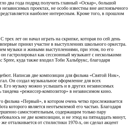
огло два года подряд получить главный «Оскар», большой
 независимых проектах, не особо известны вне англоязычного
 представляется наиболее интересным. Кроме того, в прошлом
трех лет он начал играть на скрипке, которая по сей день
 впервые принял участие в выступлениях школьного оркестра.
нием музыки и живыми выступлениями, при этом, по его
т он гастролировал как сессионный музыкант с несколькими
c Spree, куда также входил Тоби Хальбрукс, благодаря
дебют. Написав две композиции для фильма «Святой Ник»,
агал. Он создал музыкальное оформление для всех
ком. Его музыку можно услышать и в других независимых
ь тандема «режиссер-композитор» в независимом кино.
го фильма «Первый», в котором очень четко прослеживается
бота которого является неотъемлемой его частью. Благодаря
вершенно самостоятельным, содержащим только пару
ебовалось не две композиции, и не этюд на пятнадцать минут,
же отталкивается от стилистики 1970-х, он сделал акцент