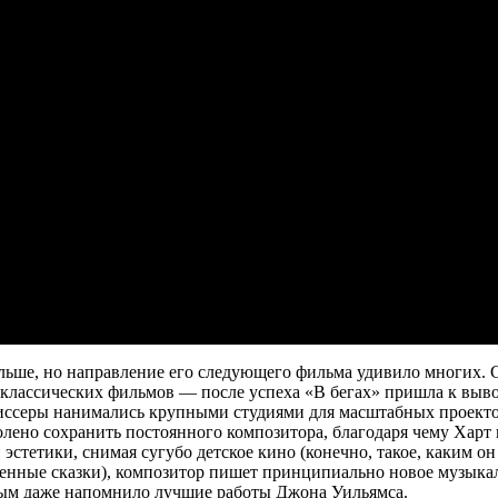
альше, но направление его следующего фильма удивило многих. С
классических фильмов — после успеха «В бегах» пришла к вывод
иссеры нанимались крупными студиями для масштабных проектов
олено сохранить постоянного композитора, благодаря чему Харт
эстетики, снимая сугубо детское кино (конечно, такое, каким он 
енные сказки), композитор пишет принципиально новое музыкал
рым даже напомнило лучшие работы Джона Уильямса.