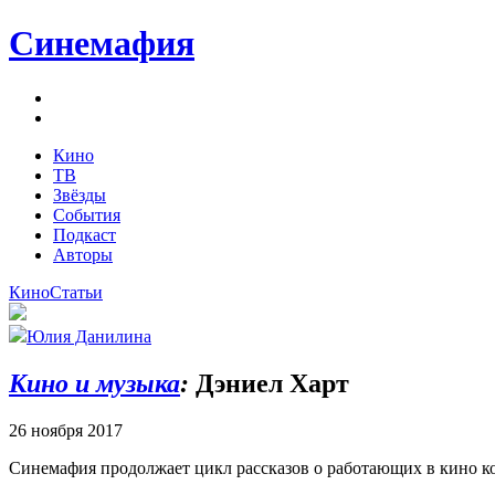
Синемафия
Кино
ТВ
Звёзды
События
Подкаст
Авторы
Кино
Статьи
Юлия Данилина
Кино и музыка
:
Дэниел Харт
26 ноября 2017
Синемафия продолжает цикл рассказов о работающих в кино к