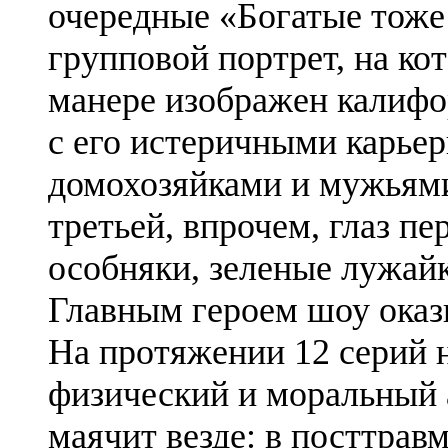
очередные «Богатые тоже
групповой портрет, на ко
манере изображен калифор
с его истеричными карье
домохозяйками и мужьями
третьей, впрочем, глаз п
особняки, зеленые лужай
Главным героем шоу оказы
На протяжении 12 серий н
физический и моральный а
маячит везде: в посттрав