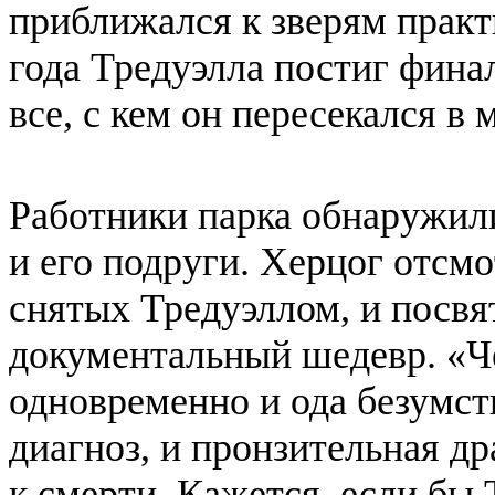
приближался к зверям практ
года
Тредуэлла
постиг финал
все, с кем он пересекался в
Работники парка обнаружили
и его подруги.
Херцог
отсмот
снятых
Тредуэллом
, и посв
документальный шедевр. «Ч
одновременно и ода безумст
диагноз, и пронзительная д
к смерти. Кажется, если бы