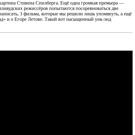
 картина Стивена Спилберга. Ещё одна громкая премьера —
олливудских режиссёров попытаются посоревноваться две
 написать, 3 фильма, которые мы решили лишь упомянуть, а ещё
ад» и о Егоре Летове. Такой вот насыщенный уик-энд