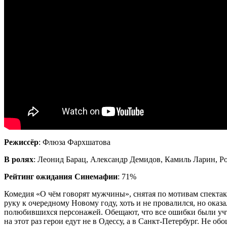
Режиссёр
: Флюза Фархшатова
В ролях
: Леонид Барац, Александр Демидов, Камиль Ларин, Р
Рейтинг ожидания Синемафии
: 71%
Комедия «О чём говорят мужчины», снятая по мотивам спектак
руку к очередному Новому году, хоть и не провалился, но оказ
полюбившихся персонажей. Обещают, что все ошибки были учтен
на этот раз герои едут не в Одессу, а в Санкт-Петербург. Не 