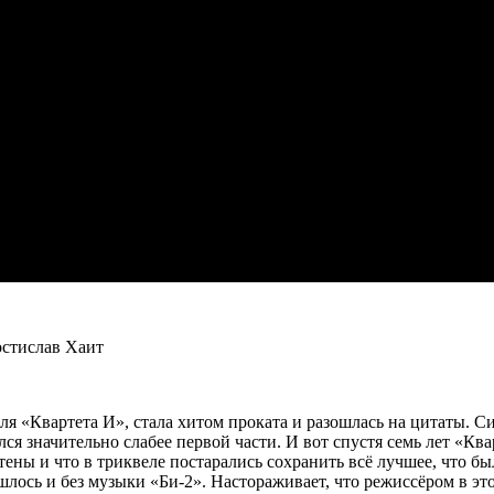
остислав Хаит
ля «Квартета И», стала хитом проката и разошлась на цитаты. 
ался значительно слабее первой части. И вот спустя семь лет «К
ы и что в триквеле постарались сохранить всё лучшее, что был
обошлось и без музыки «Би-2». Настораживает, что режиссёром в