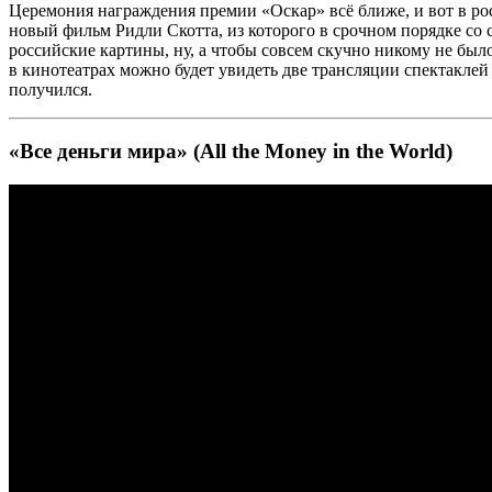
Церемония награждения премии «Оскар» всё ближе, и вот в ро
новый фильм Ридли Скотта, из которого в срочном порядке со
российские картины, ну, а чтобы совсем скучно никому не был
в кинотеатрах можно будет увидеть две трансляции спектакле
получился.
«Все деньги мира» (All the Money in the World)