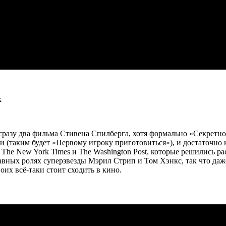
к
 сразу два фильма Стивена Спилберга, хотя формально «Секретн
 (таким будет «Первому игроку приготовиться»), и достаточно
The New York Times и The Washington Post, которые решились р
главных ролях суперзвезды Мэрил Стрип и Том Хэнкс, так что даже
оих всё-таки стоит сходить в кино.