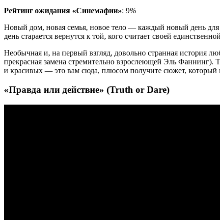
Рейтинг ожидания «Синемафии»
: 9
%
Новый дом, новая семья, новое тело — каждый новый день для
день старается вернутся к той, кого считает своей единственной
Необычная и, на первый взгляд, довольно странная история лю
прекрасная замена стремительно взрослеющей Эль Фаннинг). Т
и красивых — это вам сюда, плюсом получите сюжет, который 
«Правда или действие» (Truth or Dare)