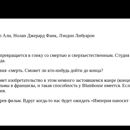
р Али, Нолан Джерард Фанк, Лэндон Либуарон
превращается в гонку со смертью и сверхъестественным. Студия
да.
ия -смерть. Сможет ли кто-нибудь дойти до конца?
ет изобретательство в этом немного застоявшемся жанре (концеп
мы в франшизы, и такая способность у Blumhouse имеется. Если 
ия.
трев фильм. Вдруг когда-то нас будет ожидать «Империя наноси