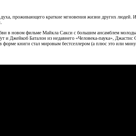
 духа, проживающего краткие мгновения жизни других людей. И
.
бви в новом фильме Майкла Сакси с большим ансамблем молодых 
ут и Джейкоб Баталон из недавнего «Человека-паука», Джастис 
в форме книги стал мировым бестселлером (а плюс это или минус