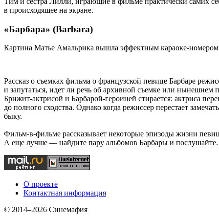
Тим и сестра Лилли, играющие в фильме практически самих с
в происходящее на экране.
«Барбара» (Barbara)
Картина Матье Амальрика вышла эффектным караоке-номером
Рассказ о съемках фильма о французской певице Барбаре режи
и запутаться, идет ли речь об архивной съемке или нынешнем
Брижит-актрисой и Барбарой-героиней стирается: актриса пере
до полного сходства. Однако когда режиссер перестает замечат
быку.
Фильм-в-фильме рассказывает некоторые эпизоды жизни певицы
А еще лучше — найдите пару альбомов Барбары и послушайте.
О проекте
Контактная информация
© 2014–2026 Синемафия