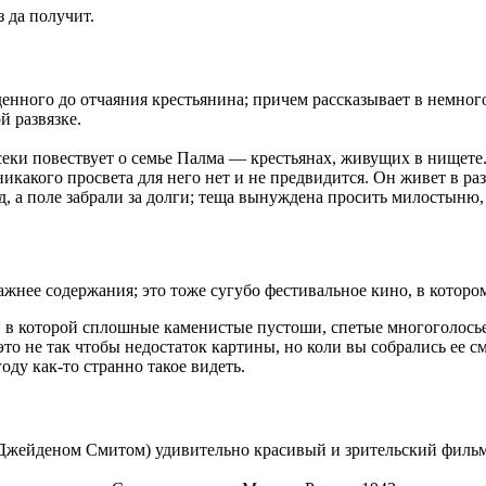
з да получит.
енного до отчаяния крестьянина; причем рассказывает в немно
й развязке.
еки повествует о семье Палма — крестьянах, живущих в нищете
, никакого просвета для него нет и не предвидится. Он живет в
од, а поле забрали за долги; теща вынуждена просить милостыню,
ажнее содержания; это тоже сугубо фестивальное кино, в котор
а, в которой сплошные каменистые пустоши, спетые многоголос
 это не так чтобы недостаток картины, но коли вы собрались ее 
ду как-то странно такое видеть.
Джейденом
Смитом) удивительно красивый и зрительский фильм