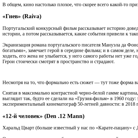
В общем, кино настолько плохое, что скорее всего какой-то при
«Гнев» (
Raiva
)
Португальский конкурсный фильм рассказывает историю довед
истории, а потом рассказывается, какие события привели к тако
Экранизация романа португальского писателя Мануэла да Фонс
богатыми», замечает герой в середине фильма; и в самом деле
ходить, его жена не улыбается, у него самого работы нет уже г
Герои стоически смотрят в пространство и страдают.
Несмотря на то, что формально есть сюжет — тут тоже форма в
Снятая в максимально контрастной черно-белой гамме картин
выглядит так, будто ее сделали на «Грузия-фильм» в 1960 году:
экспериментальный кинематограф 50-летней давности: в 2018 го
«12-й человек» (Den .12 Mann)
Харальд
Цварт
(больше известный у нас по «Карате-пацану» с