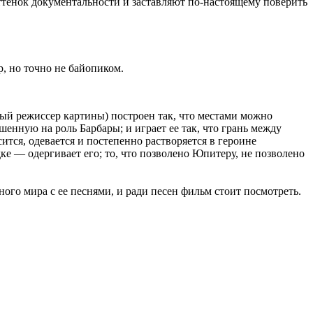
тенок документальности и заставляют по-настоящему поверить
р
, но точно не байопиком.
ый режиссер картины) построен так, что местами можно
енную на роль Барбары; и играет ее так, что грань между
ится, одевается и постепенно растворяется в героине
ке — одергивает его; то, что позволено Юпитеру, не позволено
го мира с ее песнями, и ради песен фильм стоит посмотреть.