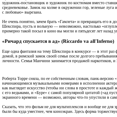
художник-постановщик и художник по костюмам вместо ставш
средневековье. Замок на холме в окружении гор, зеленые луга
с любовью» вырезана.
Не очень понятно, зачем брать «Гамлета» и превращать его в д
Шекспира, пусть и вольную — невозможно, настолько «оглуплен
примерно такой посыл в кино вы могли и пятьдесят лет назад у
«Ричард спускается в ад» (
Riccardo
va
all'Inferno
)
Еще одна фантазия на тему Шекспира в конкурсе — в этот ра
домой, в римский замок своей семьи после долгого пребывания 
личности. Семья Манчини занимается продажей наркотиков, и 
Роберта Торре сняла, по ее собственным словам, панк-версию 
начинающимися музыкальными номерами в исполнении актера в 
как выглядит искусство (чтобы ни слова в простоте и каждый 
с его ведьмами, и «Буре» с самой популярной цитатой («ад пус
экранного времени — возможно, авторы что-то упустили в сами
Сказать, что это фильм не для мультиплексов и вообще не для 
были бы куда уместнее, чем киноэкран. Здесь форма торжествуе