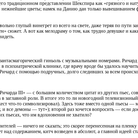
его традиционном представлении Шекспира как «грязного и на
 и нежнейшие цветы; намек на Данию дан только вывешиванием ф
овольно глупый винегрет из всего на свете, даже теряя по пути
» сюжет. А вот как мелодраму о том, как трудно девушке и как
видеть.
з фантасмагорический гиньоль с музыкальными номерами. Ричар
в психиатрической клинике, где врачу вроде бы удалось научить
Ричард с помощью подручных, долго следивших за всем происход
«Ричарда III» — с большим количеством цитат из других пьес, 
заглавной роли. В итоге это то ли новогодний телевизионный 
жест что-то символизировал). Здесь тоже вместо одной пьесы — 
т, и все демоны — тут»); второй раз хочется вопросить — если д
х пьесах, что им вдохновения не хватило?
зрителей — ничего не сказать; это скорее перенесенная на пленк
т над содержанием, китч возведен в абсолют, а главной идеей с