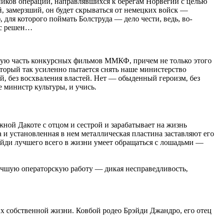
тников операции, направлявшихся к берегам Норвегии с целью
й, замерзший, он будет скрываться от немецких войск —
, для которого поймать
Болструда
— дело чести, ведь, во-
рос решен…
ьную часть конкурсных фильмов
ММКФ
, причем не только этого
оторый так усиленно пытается снять наше министерство
ей, без восхваления властей. Нет — обыденный героизм, без
е министр культуры, и учись.
ной Дакоте с отцом и сестрой и зарабатывает на жизнь
 и установленная в нем металлическая пластина заставляют его
эйди
лучшего всего в жизни умеет обращаться с лошадьми —
 лучшую операторскую работу — дикая несправедливость,
их собственной жизни. Ковбой родео
Брэйди
Джандро
, его отец