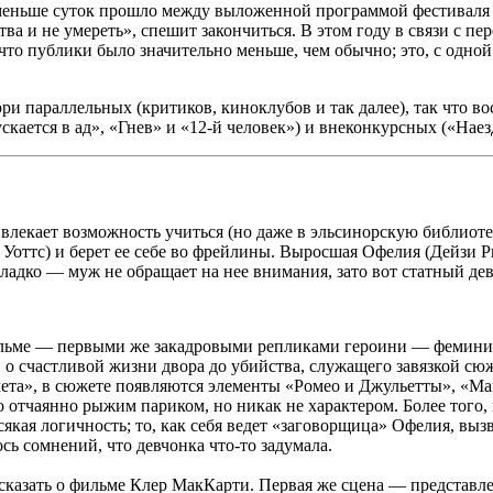
 меньше суток прошло между выложенной программой фестиваля и
тва и не умереть», спешит закончиться. В этом году в связи с пе
о публики было значительно меньше, чем обычно; это, с одной 
и параллельных (критиков, киноклубов и так далее), так что в
ается в ад», «Гнев» и «12-й человек») и внеконкурсных («Наез
влекает возможность учиться (но даже в
эльсинорскую
библиотек
и
Уоттс
) и берет ее себе во фрейлины. Выросшая Офелия (
Дейзи
Р
сладко — муж не обращает на нее внимания, зато вот статный дев
ильме — первыми же закадровыми репликами героини — фемини
о счастливой жизни двора до убийства, служащего завязкой сюж
ета», в сюжете появляются элементы «Ромео и Джульетты», «Мак
 отчаянно рыжим париком, но никак не характером. Более того, 
сякая логичность; то, как себя ведет «заговорщица» Офелия, вы
сь сомнений, что девчонка что-то задумала.
сказать о фильме Клер
МакКарти
. Первая же сцена — представ