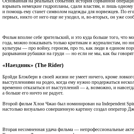
Основанная на реальных событиях история сорванной операц
взрывать немецкие гидропланы, сдали властям, и лишь одном
и помощь ему станет символом надежды для норвежцев. По ег
первых, никто от него еще не уходил, и, во-вторых, он уже с
Фильм вполне себе зрительский, и это куда больше того, что 
года, можно показывать только критикам и журналистам, но ни
культуры — про войну, героизм, про то, как люди в едином по
разрывания рубашки на груди — но если не мы, как бы говорят
«Наездник» (The Rider)
Брэйди
Блэкберн в своей жизни не умеет ничего, кроме ловког
выступлениями на родео, когда ему нужно продержаться нескол
временно отказаться от выступлений — а, возможно, и навсегда
а больше его ничто не радует.
Второй фильм Хлои
Чжао
был номинирован на Independent Spir
настолько визуально совершенную картину создал оператор Д
Вторая несомненная удача фильма — непрофессиональные акте