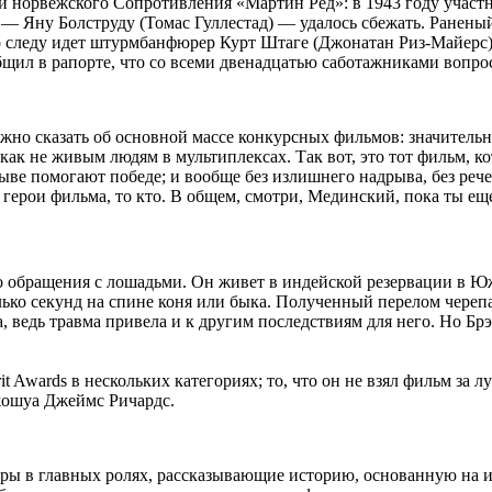
ии норвежского Сопротивления «Мартин
Ред
»: в 1943 году учас
у — Яну
Болструду
(Томас
Гуллестад
) — удалось сбежать. Ранены
о следу идет штурмбанфюрер Курт Штаге (Джонатан Риз-Майерс)
ообщил в рапорте, что со всеми двенадцатью саботажниками воп
можно сказать об основной массе конкурсных фильмов: значител
как не живым людям в мультиплексах. Так вот, это тот фильм, к
рыве помогают победе; и вообще без излишнего надрыва, без реч
 герои фильма, то кто. В общем, смотри,
Мединский
, пока ты ещ
о обращения с лошадьми. Он живет в индейской резервации в Юж
ько секунд на спине коня или быка. Полученный перелом черепа
, ведь травма привела и к другим последствиям для него. Но
Бр
it Awards в нескольких категориях; то, что он не взял фильм за
жошуа Джеймс Ричардс.
ры в главных ролях, рассказывающие историю, основанную на 