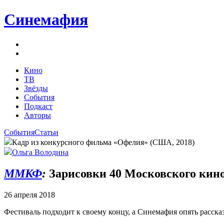
Синемафия
Кино
ТВ
Звёзды
События
Подкаст
Авторы
События
Статьи
Кадр из конкурсного фильма «Офелия» (США, 2018)
Ольга Володина
ММКФ
:
Зарисовки 40 Московского кино
26 апреля 2018
Фестиваль подходит к своему концу, а Синемафия опять расск