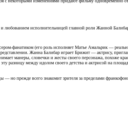
ебя с некоторыми изменениями придают фильму одновременно от
 и любованием исполнительницей главной роли Жанной
Балиба
ссером-фанатиком (его роль исполняет Матье Амальрик — реальн
 представлении. Жанна
Балибар
играет Брижит — актрису, приглаш
нимает манеры, словечки и жесты своего персонажа, похоже крас
ь эту разницу между идолом своего детства и актрисой на площад
 — но прежде всего знакомит зрителя за пределами франкофонно