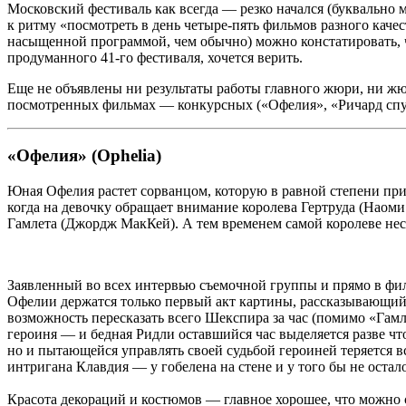
Московский фестиваль как всегда — резко начался (буквально
к ритму «посмотреть в день четыре-пять фильмов разного качес
насыщенной программой, чем обычно) можно констатировать, чт
продуманного 41-го фестиваля, хочется верить.
Еще не объявлены ни результаты работы главного жюри, ни жюр
посмотренных фильмах — конкурсных («Офелия», «Ричард спуск
«Офелия» (Ophelia)
Юная Офелия растет сорванцом, которую в равной степени при
когда на девочку обращает внимание королева Гертруда (Наом
Гамлета (Джордж
МакКей
). А тем временем самой королеве не
Заявленный во всех интервью съемочной группы и прямо в ф
Офелии держатся только первый акт картины, рассказывающий 
возможность пересказать всего Шекспира за час (помимо «Гамл
героиня — и бедная Ридли оставшийся час выделяется разве что
но и пытающейся управлять своей судьбой героиней теряется в
интригана Клавдия — у гобелена на стене и у того бы не остало
Красота декораций и костюмов — главное хорошее, что можно 