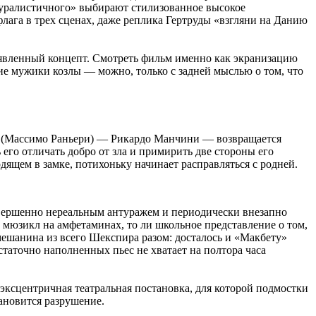
туралистичного» выбирают стилизованное высокое
лага в трех сценах, даже реплика Гертруды «взгляни на Данию
 заявленный концепт. Смотреть фильм именно как экранизацию
ие мужики козлы — можно, только с задней мыслью о том, что
д (Массимо
Раньери
) — Рикардо Манчини — возвращается
 его отличать добро от зла и примирить две стороны его
ящем в замке, потихоньку начинает расправляться с родней.
совершенно нереальным антуражем и периодически внезапно
мюзикл на амфетаминах, то ли школьное представление о том,
мешанина из всего Шекспира разом: досталось и «Макбету»
остаточно наполненных пьес не хватает на полтора часа
у эксцентричная театральная постановка, для которой подмостки
тановится разрушение.