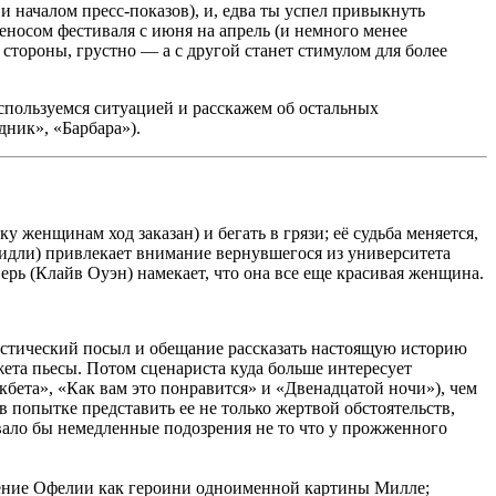
 началом пресс-показов), и, едва ты успел привыкнуть
реносом фестиваля с июня на апрель (и немного менее
стороны, грустно — а с другой станет стимулом для более
оспользуемся ситуацией и расскажем об остальных
дник», «Барбара»).
у женщинам ход заказан) и бегать в грязи; её судьба меняется,
идли) привлекает внимание вернувшегося из университета
ерь (
Клайв
Оуэн) намекает, что она все еще красивая женщина.
стический посыл и обещание рассказать настоящую историю
ета пьесы. Потом сценариста куда больше интересует
бета», «Как вам это понравится» и «Двенадцатой ночи»), чем
в попытке представить ее не только жертвой обстоятельств,
звало бы немедленные подозрения не то что у прожженного
ление Офелии как героини одноименной картины Милле;