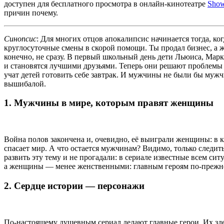
доступен для бесплатного просмотра в онлайн-кинотеатре
Show
причин почему.
Синопсис
: Для многих отцов апокалипсис начинается тогда, ко
круглосуточные смены в скорой помощи. Ты продал бизнес, а же
конечно, не сразу. В первый школьный день дети Льюиса, Марк
и становятся лучшими друзьями. Теперь они решают проблемы в
учат детей готовить себе завтрак. И мужчины не были бы мужчи
вышибалой.
1. Мужчины в мире, которым правят женщины
Война полов закончена и, очевидно, её выиграли женщины: в к
спасает мир. А что остается мужчинам? Видимо, только следи
развить эту тему и не прогадали: в сериале известные всем с
а женщины — менее женственными: главным героям по-прежнем
2. Сердце истории — персонажи
По-настоящему душевным сериал делают главные герои. Их зд