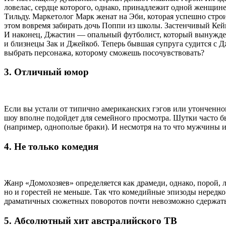
ловелас, сердце которого, однако, принадлежит одной женщине
Тильду. Маркетолог Марк женат на Эби, которая успешно строи
этом вовремя забирать дочь Поппи из школы. Застенчивый Кей
И наконец, Джастин — опальный футболист, который вынужден
и близнецы Зак и Джейкоб. Теперь бывшая супруга судится с Дж
выбрать персонажа, которому сможешь посочувствовать?
3. Отличный юмор
Если вы устали от типично американских гэгов или утонченног
шоу вполне подойдет для семейного просмотра. Шутки часто бы
(например, однополые браки). И несмотря на то что мужчины 
4. Не только комедия
Жанр «Домохозяев» определяется как драмеди, однако, порой,
но и горестей не меньше. Так что комедийные эпизоды нередко
драматичных сюжетных поворотов почти невозможно сдержать
5. Абсолютный хит австралийского ТВ