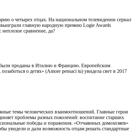
орию о четырех отцах. На национальном телевидении сериал
а» выиграли главную народную премию Logie Awards
 неплохое сравнение, да?
в» были проданы в Италию и Францию. Европейским
заботься о детях» (Amore pensaci tu) увидела свет в 2017
важные темы человеческих взаимоотношений. Главные герои
бъединяет проблемы разных поколений: воспитание старших
ессиональные победы и поражения. «Отчаянных домохозяев»
тобы увидели и дали возможность отцам решать стандартные