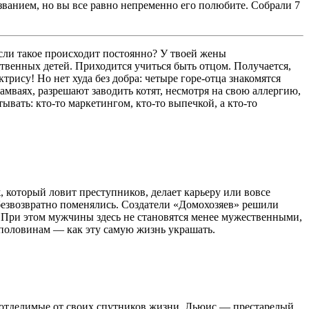
званием, но вы все равно непременно его полюбите. Собрали 7
 если такое происходит постоянно? У твоей жены
ственных детей. Приходится учиться быть отцом. Получается,
рису! Но нет худа без добра: четыре горе-отца знакомятся
мваях, разрешают заводить котят, несмотря на свою аллергию,
ывать: кто-то маркетингом, кто-то выпечкой, а кто-то
 который ловит преступников, делает карьеру или вовсе
 безвозвратно поменялись. Создатели «Домохозяев» решили
. При этом мужчины здесь не становятся менее мужественными,
 половинам — как эту самую жизнь украшать.
е отделимые от своих спутников жизни. Льюис — престарелый