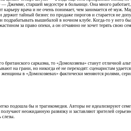
 — Джемме, старшей медсестре в больнице. Она много работает,
т карьеру врача и не очень понимает, чем занимается её муж. М
н держит тайный бизнес по продаже пирогов и старается не доп
 подрабатывать вышибалой в ночном клубе. Когда-то у него бы
астином за право опеки, а он отчаянно не хочет терять свою се
о британского сарказма, то «Домохозяева» станут отличной аль
вают на грани, но никогда её не переходят: сценаристам удаетс
и женщины в «Домохозяевах» фактически меняются ролями, сериа
 легко подошла бы и трагикомедия. Авторы не идеализируют сем
 получают неожиданную развязку и заставляют зрителей серьезно
 слезы.