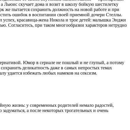
 а Льюис скучает дома и возит в школу бойкую шестилетку
арк же пытается сохранить должность на новой работе и при
устить ошибок в воспитании своей приемной дочери Стеллы.
л успех, красавица-жена Никола и трое детей: малышка Энджи
мью. Согласитесь, при таком многообразии характеров нетрудно
тернативой. Юмор в сериале не пошлый и не глупый, а потому
я сохранить деликатность даже в самых непростых темах
лу удается избежать любых намеков на сексизм.
ейную жизнь: у современных родителей немало радостей,
 задуматься, а после некоторых трогательных и очень