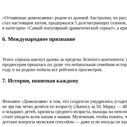
«Отчаянные домохозяева» родом из далекой Австралии, но рас
стал настоящим хитом, продержался 5 долгоиграющих сезонов,
в категории «Самый популярный драматический сериал», а кри
6. Международное признание
Успех сериала шагнул далеко за пределы Зеленого континента
продюсерам пришлась по душе эта небанальная семейная истори
году и на родине побила все рейтинги просмотров.
7. История, понятная каждому
Феномен «Домохозяев» в том, что создатели умудрились угоди
не зря так четко делятся по возрасту (Льюису за 50, Марку —
и младших детей, кризисы среднего возраста, выходы на пенс
стоит увидеть всем папам и мамам. Мужчинам, чтобы понять, 
детские вопросы мужским способом — даже если иногда он ка