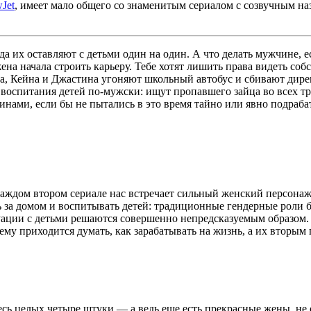
Jet
, имеет мало общего со знаменитым сериалом с созвучным на
гда их оставляют с детьми один на один. А что делать мужчине,
на начала строить карьеру. Тебе хотят лишить права видеть соб
а, Кейна и Джастина угоняют школьный автобус и сбивают директ
оспитания детей по-мужски: ищут пропавшего зайца во всех тра
нами, если бы не пытались в это время тайно или явно подрабат
аждом втором сериале нас встречает сильный женский персонаж,
ть за домом и воспитывать детей: традиционные гендерные роли
итуации с детьми решаются совершенно непредсказуемым образом
у приходится думать, как зарабатывать на жизнь, а их вторым
есь целых четыре штуки — а ведь еще есть прекрасные жены, н