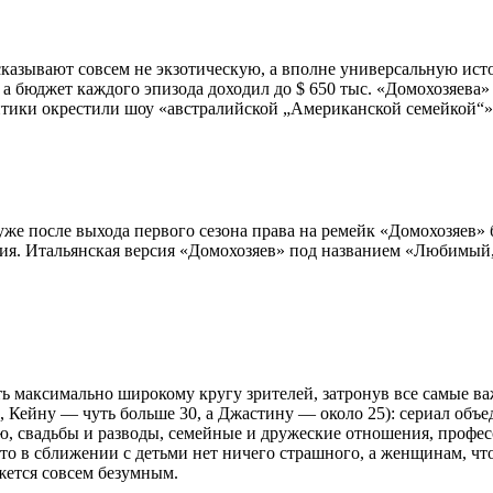
сказывают совсем не экзотическую, а вполне универсальную ист
 а бюджет каждого эпизода доходил до $ 650 тыс. «Домохозяев
тики окрестили шоу «австралийской „Американской семейкой“»:
: уже после выхода первого сезона права на ремейк «Домохозяе
я. Итальянская версия «Домохозяев» под названием «Любимый, по
ть максимально широкому кругу зрителей, затронув все самые 
 40, Кейну — чуть больше 30, а Джастину — около 25): сериал о
ию, свадьбы и разводы, семейные и дружеские отношения, проф
что в сближении с детьми нет ничего страшного, а женщинам, ч
жется совсем безумным.