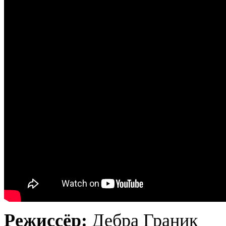
Режиссёр:
Дебра Граник