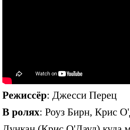
Режиссёр
: Джесси Перец
В ролях
: Роуз Бирн, Крис О
Дункан (Крис О'Дауд) куда 