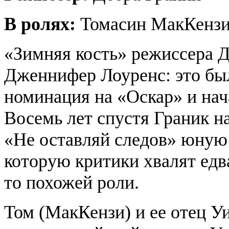
В ролях:
Томасин МакКензи
«Зимняя кость» режиссера 
Дженнифер Лоуренс: это была
номинация на «Оскар» и нач
Восемь лет спустя Граник н
«Не оставляй следов» юную
которую критики хвалят едв
то похожей роли.
Том (МакКензи) и ее отец У