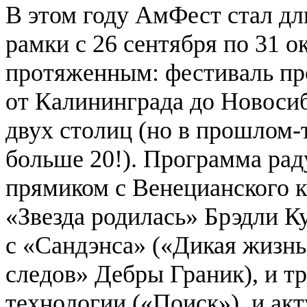
В этом году АмФест стал дл
рамки с 26 сентября по 31 о
протяженным: фестиваль про
от Калининграда до Новосиб
двух столиц (но в прошлом-
больше 20!). Программа рад
прямиком с Венецианского 
«Звезда родилась» Брэдли К
с «Сандэнса» («Дикая жизнь
следов» Дебры Граник), и т
технологии («Поиск»), и ак