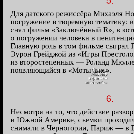
5.
Для датского режиссёра Михаэля
Но
погружение в тюремную тематику: в
снял фильм «Заключённый R», в кот
о погружении человека в пенитенци
Главную роль в том фильме сыграл
Эурон
Грейджой
из «Игры Престолов
из второстепенных — Роланд Мюлле
появляющийся в «Мотыльке».
Роланд
Мюллер
в фильме
«Мотылёк»
6.
Несмотря на то, что действие разво
и Южной Америке, съемки проходил
снимали в Черногории, Париж — в Б