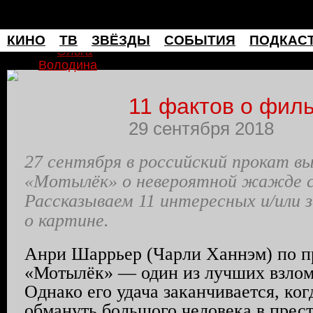
мафия
КИНО
ТВ
ЗВЁЗДЫ
СОБЫТИЯ
ПОДКАС
Ольга
Володина
11 фактов о фил
29 сентября 2018
27 сентября в российский прокат в
«Мотылёк» о невероятной жажде с
Рассказываем 11 интересных и/или 
о картине.
Анри
Шаррьер
(Чарли
Ханнэм
) по 
«Мотылёк» — один из лучших взло
Однако его удача заканчивается, ког
обмануть большого человека в прест