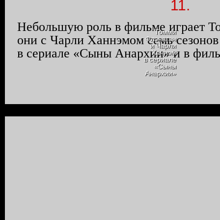
11.
Небольшую роль в фильме играет 
Томми
они с Чарли
Ханнэмом
семь сезонов
Флэнаган
и Чарли
в сериале «Сыны Анархии» и в фил
Ханнэм
в сериале
«Сыны
Анархии»