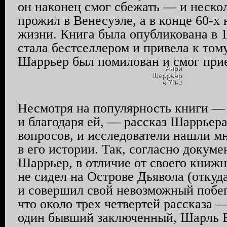
он наконец смог сбежать — и неско
прожил в Венесуэле, а в конце 60-х 
жизни. Книга была опубликована в 1
стала бестселлером и привела к тому
Шаррьер
был помилован и смог при
Анри
Шаррьер
в 70-х
Несмотря на популярность книги — 
и благодаря ей, — рассказ
Шаррьер
вопросов, и исследователи нашли м
в его истории. Так, согласно докум
Шаррьер
, в отличие от своего книжн
не сидел на Острове Дьявола (откуда
и совершил свой невозможный побег)
что около трех четвертей рассказа 
один бывший заключенный, Шарль