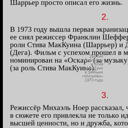
Шаррьер
просто описал его жизнь.
2.
В 1973 году вышла первая экраниза
ее снял режиссер Франклин Шеффер
роли Стива
МакКуина
(
Шаррьер
) и
(Дега). Фильм с успехом прошел в 
Дастин
номинирован на «Оскар» (за музыку
Хоффман
и Стив
(за роль Стива
МакКуина
).
МакКуин
в фильме
«Мотылёк»
1973 года
3.
Режиссёр Михаэль
Ноер
рассказал, 
в сюжете его привлекла не только и
высшей ценности, но и дружба, кот