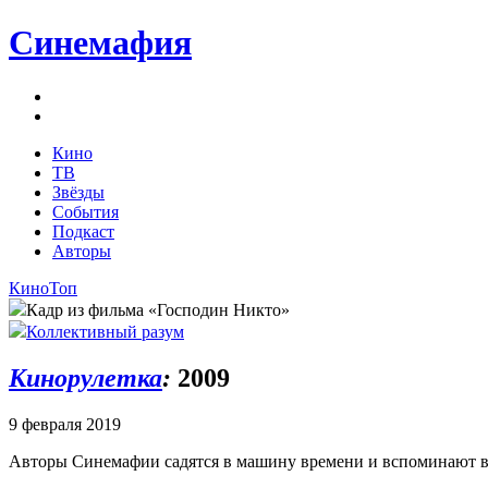
Синемафия
Кино
ТВ
Звёзды
События
Подкаст
Авторы
Кино
Топ
Кадр из фильма «Господин Никто»
Коллективный разум
Кинорулетка
:
2009
9 февраля 2019
Авторы Синемафии садятся в машину времени и вспоминают в