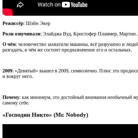
Режиссёр
:
Шэйн
Экер
Роли озвучивали
:
Элайджа
Вуд, Кристофер
Пламмер
, Мартин
О чём
: человечество захватили машины, всё разрушено и люде
разгадать, в чём же состоит предназначение его и остальных.
2009
: «Девятый» вышел в 2009, символично. Плюс это продю
и вокруг него.
Почему
: как минимум, это достойный внимания необычный му
самому себе.
«Господин Никто» (Mr. Nobody)