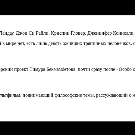
 Ландау, Джон Си Райли,
Криспин
Гловер
, Дженнифер Коннелли
й в мире нет, есть лишь девять оживших тряпичных человечков,
серский проект Тимура
Бекмамбетова
, почти сразу после «Особо 
льтфильм, поднимающий философские темы, рассуждающий о жизн