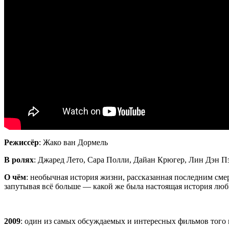
Режиссёр
: Жако ван Дормель
В ролях
:
Джаред
Лето, Сара Полли, Дайан Крюгер, Лин Дэн П
О чём
: необычная история жизни, рассказанная последним сме
запутывая всё больше — какой же была настоящая история лю
2009
: один из самых обсуждаемых и интересных фильмов того го