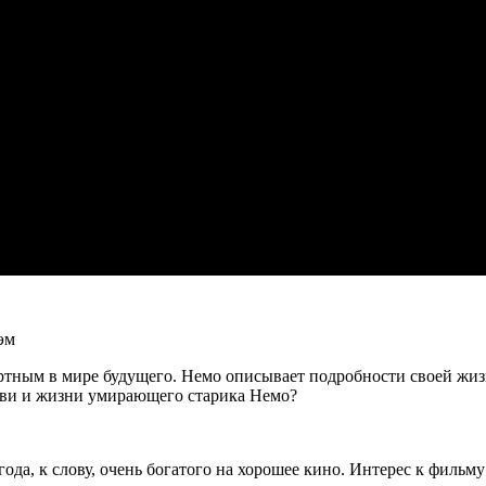
эм
ртным в мире будущего. Немо описывает подробности своей жизни
бви и жизни умирающего старика Немо?
да, к слову, очень богатого на хорошее кино. Интерес к фильму 