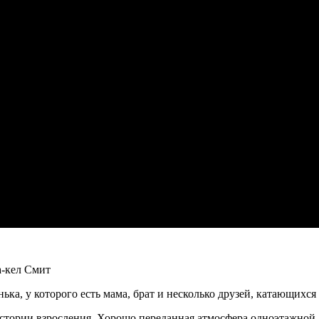
а-кел Смит
ка, у которого есть мама, брат и несколько друзей, катающихся 
стории взросления. Хорошо переданная атмосфера одноэтажной