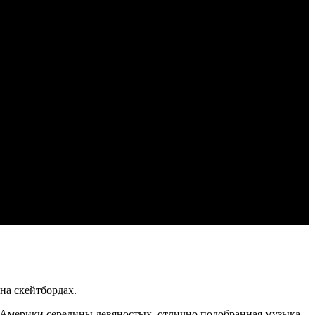
на скейтбордах.
 Америки середины девяностых, отлично подобранная музыка