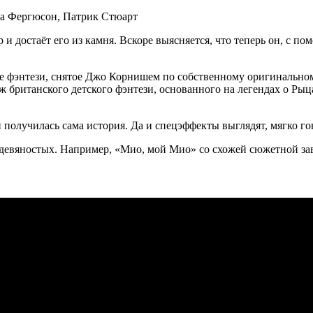
ка Фергюсон, Патрик Стюарт
 достаёт его из камня. Вскоре выясняется, что теперь он, с п
 фэнтези, снятое Джо Корнишем по собственному оригинальному
уж британского детского фэнтези, основанного на легендах о Ры
 получилась сама история. Да и спецэффекты выглядят, мягко г
 девяностых. Например, «Мио, мой Мио» со схожей сюжетной зав