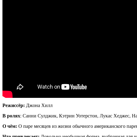
Режиссёр:
Джона Хилл
В ролях
: Санни Сулджик, Кэтрин Уотерстон, Лукас Хеджес, Н
О чём:
О паре месяцев из жизни обычного американского парень
Что привлекает:
Довольно необычная форма, выбранная для и