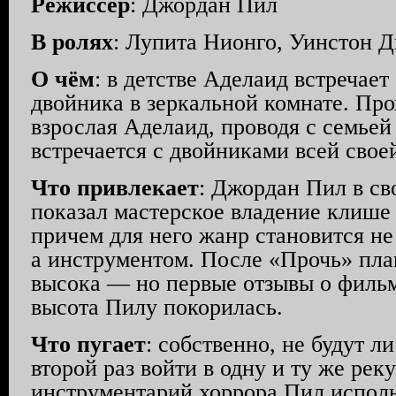
Режиссёр
: Джордан Пил
В ролях
: Лупита Нионго, Уинстон 
О чём
: в детстве Аделаид встречает
двойника в зеркальной комнате. Про
взрослая Аделаид, проводя с семьей
встречается с двойниками всей свое
Что привлекает
: Джордан Пил в с
показал мастерское владение клише
причем для него жанр становится не
а инструментом. После «Прочь» пла
высока — но первые отзывы о фильме
высота Пилу покорилась.
Что пугает
: собственно, не будут 
второй раз войти в одну и ту же рек
инструментарий хоррора Пил испол