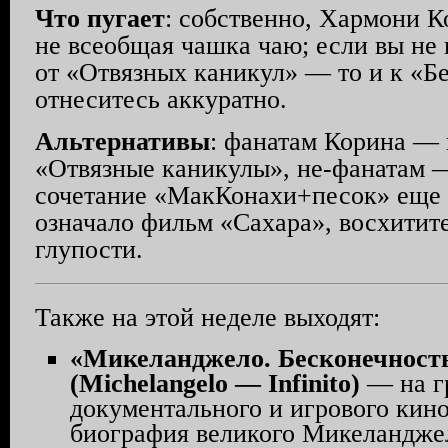
Что пугает
: собственно, Хармони 
не всеобщая чашка чаю; если вы не 
от «Отвязных каникул» — то и к «Б
отнеситесь аккуратно.
Альтернативы
: фанатам Корина — 
«Отвязные каникулы», не-фанатам —
сочетание «МакКонахи+песок» еще к
означало фильм «Сахара», восхитит
глупости.
Также на этой неделе выходят:
«Микеланджело. Бесконечност
(Michelangelo — Infinito)
— на г
документального и игрового кино
биография великого Микеландже