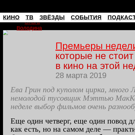
мафия
КИНО
ТВ
ЗВЁЗДЫ
СОБЫТИЯ
ПОДКАС
Ольга
Володина
Премьеры недел
которые не стоит
в кино на этой н
28 марта 2019
Ева Грин под куполом цирка, много 
немолодой тусовщик Мэттью МакК
неделе выбор фильмов очень разнооб
Еще один четверг, еще один повод дл
как есть, но на самом деле — практи