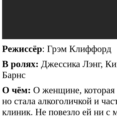
Режиссёр
: Грэм Клиффорд
В ролях:
Джессика Лэнг, Ки
Барнс
О чём:
О женщине, которая м
но стала алкоголичкой и ча
клиник. Не повезло ей ни с 