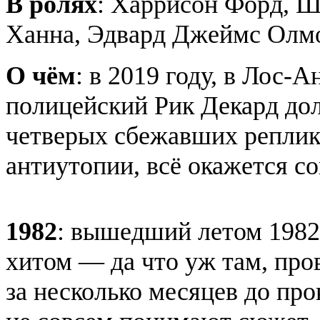
В ролях
: Харрисон Форд, Ш
Ханна, Эдвард Джеймс Олм
О чём
: в 2019 году, в Лос
полицейский Рик Декард до
четверых сбежавших реплика
антиутопии, всё окажется со
1982
: вышедший летом 1982
хитом — да что уж там, про
за несколько месяцев до про