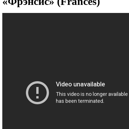
«Фрэнсис» (Frances)