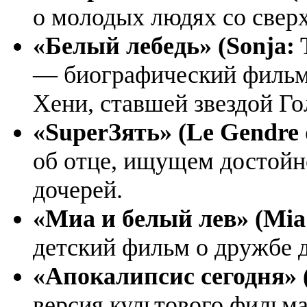
о молодых людях со свер
«Белый лебедь» (Sonja: 
— биографический фильм
Хени, ставшей звездой Го
«SuperЗять» (Le Gendre 
об отце, ищущем достойн
дочерей.
«Миа и белый лев» (Mia e
детский фильм о дружбе д
«Апокалипсис сегодня» 
версия культового фильм