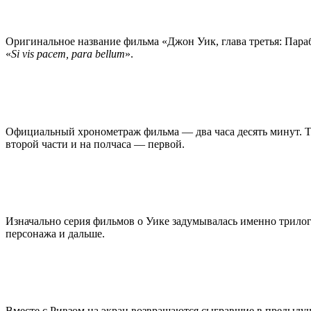
Оригинальное название фильма «Джон Уик, глава третья: Пара
«
Si vis pacem, para bellum
».
Официальный хронометраж фильма — два часа десять минут. Т
второй части и на полчаса — первой.
Изначально серия фильмов о Уике задумывалась именно трилоги
персонажа и дальше.
Вместе с Ривзом на экран возвращаются сыгравшие в предыду