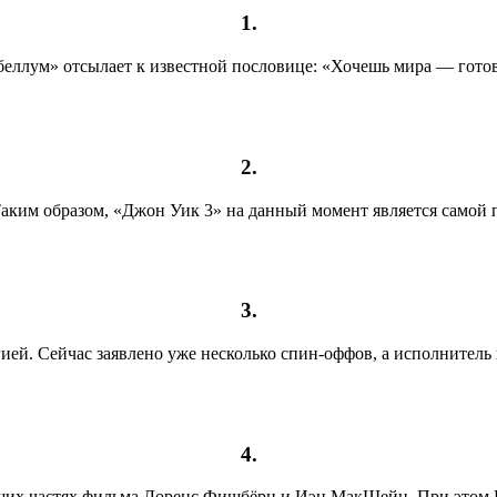
1.
беллум» отсылает к известной пословице: «Хочешь мира — готов
2.
аким образом, «Джон Уик 3» на данный момент является самой
3.
ей. Сейчас заявлено уже несколько спин-оффов, а исполнитель г
4.
щих частях фильма Лоренс Фишбёрн и Иэн МакШейн. При этом К