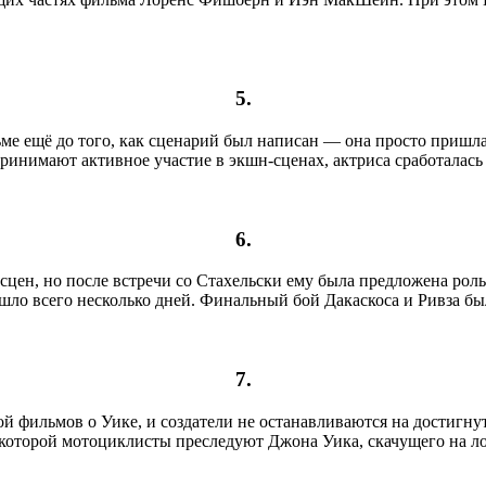
5.
ьме ещё до того, как сценарий был написан — она просто пришла 
ринимают активное участие в экшн-сценах, актриса сработалась
6.
сцен, но после встречи со Стахельски ему была предложена роль
ушло всего несколько дней. Финальный бой Дакаскоса и Ривза был
7.
й фильмов о Уике, и создатели не останавливаются на достигну
в которой мотоциклисты преследуют Джона Уика, скачущего на л