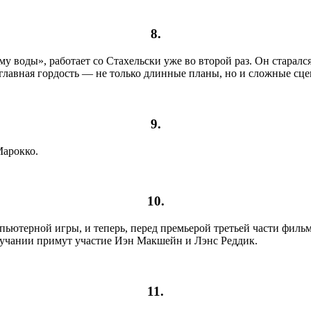
8.
 воды», работает со Стахельски уже во второй раз. Он старалс
 главная гордость — не только длинные планы, но и сложные сц
9.
Марокко.
10.
пьютерной игры, и теперь, перед премьерой третьей части филь
озвучании примут участие Иэн Макшейн и Лэнс Реддик.
11.