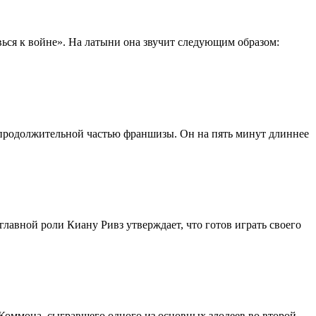
ься к войне». На латыни она звучит следующим образом:
 продолжительной частью франшизы. Он на пять минут длиннее
лавной роли Киану Ривз утверждает, что готов играть своего
оммона, сыгравшего одного из основных злодеев во второй