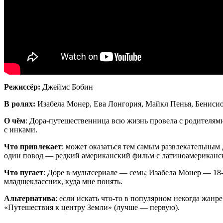
Режиссёр:
Джеймс Бобин
В ролях:
Изабела
Монер, Ева
Лонгория
, Майкл Пенья,
Бениси
О чём
: Дора-путешественница всю жизнь провела с родителями 
с инками.
Что привлекает
: может оказаться тем самым развлекательным
один повод — редкий американский фильм с латиноамериканск
Что пугает
: Доре в мультсериале — семь;
Изабела
Монер — 18-л
младшеклассник
, куда мне понять.
Альтернатива
: если искать что-то в популярном некогда жан
«Путешествия к центру Земли» (лучше — первую).