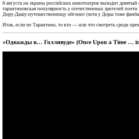
8 августа на экраны российских кинотеатров выходит девятый 
тарантиновская
популярность у отечественных зрителей почти 
Дору-Дашу-путешественницу обгонит (хотя у Доры тоже
фанба
Итак, если не Тарантино, то кто — или что смотреть среди пре
«Однажды в… Голливуде» (Once Upon a Time … in