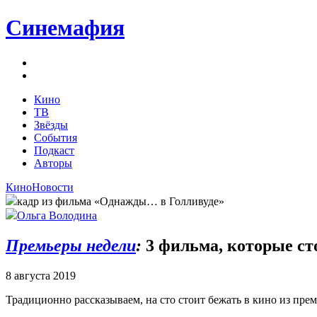
Синемафия
Кино
ТВ
Звёзды
События
Подкаст
Авторы
Кино
Новости
кадр из фильма «Однажды… в Голливуде»
Ольга Володина
Премьеры недели
:
3 фильма, которые сто
8 августа 2019
Традиционно рассказываем, на сто стоит бежать в кино из прем