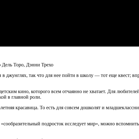
о
Дель
Торо
,
Дэнни
Трехо
в джунглях, так что для нее пойти в школу — тот еще квест; вп
 детским кино, которого всем отчаянно не хватает. Для любител
ой в главной роли.
етняя красавица. То есть для совсем дошколят и
младшеклассни
ре «сообразительный подросток исследует мир», можно вспомнить