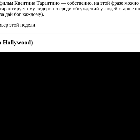
фильм Квентина Тарантино — собственно, на этой фразе можно и
гарантирует ему лидерство среди обсуждений у людей старше шк
за
дай бог каждому).
мьер этой недели.
 Hollywood)