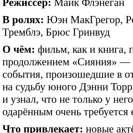
Режиссёр:
Майк Флэнеган
В ролях:
Юэн МакГрегор, Р
Тремблэ, Брюс Гринвуд
О чём:
фильм, как и книга, 
продолжением «Сияния» — С
события, произошедшие в о
на судьбу юного Дэнни Торр
и узнал, что не только у нег
одарённым очень требуется 
Что привлекает:
новые акт