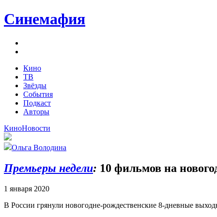
Синемафия
Кино
ТВ
Звёзды
События
Подкаст
Авторы
Кино
Новости
Ольга Володина
Премьеры недели
:
10 фильмов на новог
1 января 2020
В России грянули новогодне-рождественские 8-дневные выходны