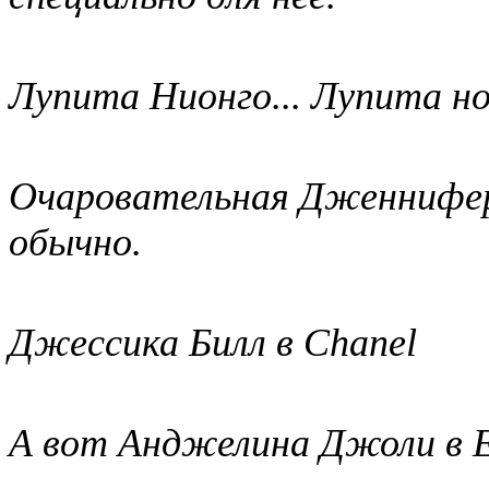
Лупита Нионго... Лупита н
Очаровательная Дженнифер Л
обычно.
Джессика Билл в Chanel
А вот Анджелина Джоли в E