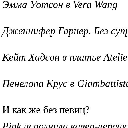
Эмма Уотсон в Vera Wang
Дженнифер Гарнер. Без супру
Кейт Хадсон в платье Atelie
Пенелопа Крус в Giambattista
И как же без певиц?
Pink исполнила кавер-версию