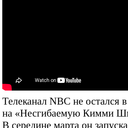
Телеканал NBC не остался в
на «Несгибаемую Кимми Шм
В середине марта он запуск