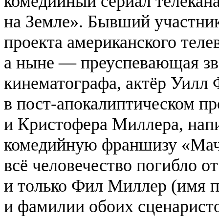
комедийный сериал телекан
на Земле». Бывший участни
проекта американского телев
а ныне — преуспевающая зв
кинематографа, актёр Уилл 
в пост-апокалиптическом пр
и Кристофера Миллера, нап
комедийную франшизу «Мачо
всё человечество погибло от
и только Фил Миллер (имя 
и фамилии обоих сценаристо