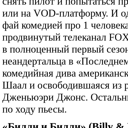
снять пилот и попытаться пр
или на VOD-платформу. И од
фай комедией про 1 человека
продвинутый телеканал FOX 
в полноценный первый сезо
неандертальца в «Последнем
комедийная дива американс
Шаал и освободившаяся из 
Дженьюэри Джонс. Остальны
по ходу пьесы.
«Билли и Билли» (Billy & B