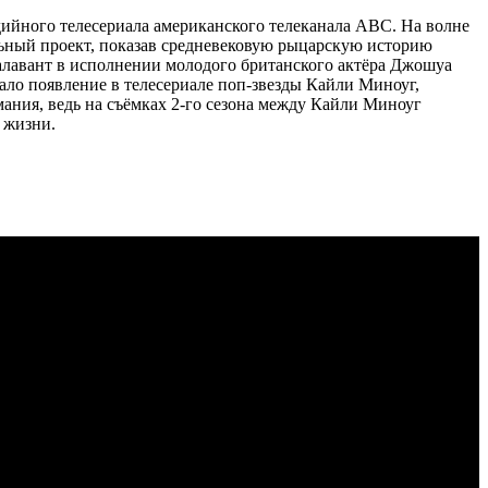
дийного телесериала американского телеканала ABC. На волне
льный проект, показав средневековую рыцарскую историю
 Галавант в исполнении молодого британского актёра Джошуа
ало появление в телесериале поп-звезды Кайли Миноуг,
имания, ведь на съёмках 2-го сезона между Кайли Миноуг
 жизни.