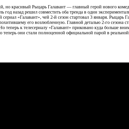
ый, но красивый Рыцарь Галавант — главный герой нового коме
ль год назад решил совместить оба тренда в один эксперимента
 сериал «Галавант», чей 2-й сезон стартовал 3 января. Рыцарь
похитившему его возлюбленную. Главной деталью 2-го сезона ст
. Но теперь к телесериалу «Галавант» приковано куда больше вн
о теперь они стали полноценной официальной парой в реальной