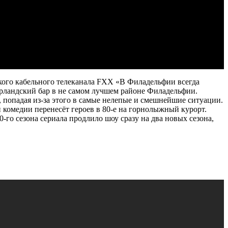
кого кабельного телеканала FXX «В Филадельфии всегда
 ирландский бар в не самом лучшем районе Филадельфии.
ь, попадая из-за этого в самые нелепые и смешнейшие ситуации.
н комедии перенесёт героев в 80-е на горнолыжный курорт.
-го сезона сериала продлило шоу сразу на два новых сезона,