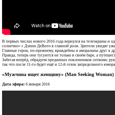
В первых числах нового 2016 года вернулся на телеэкраны и 
солнечно» с Дэнни ДеВито в главной роли. Зрители увидят уже
Главные герои, по-прежнему, враждебны и аморальны друг к дру
Правда, теперь они тусуются не только в своём баре, а путеше
Забегая вперёд, обрадуем преданных поклонников ситкома: руко
так что после 11-го будет ещё и 12-й сезон запредельного юмора
«Мужчина ищет женщину» (Man Seeking Woman)
Дата эфира:
6 января 2016