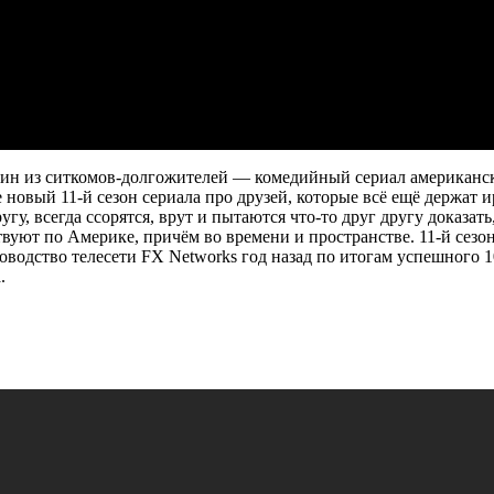
один из ситкомов-долгожителей — комедийный сериал американс
 новый 11-й сезон сериала про друзей, которые всё ещё держат
гу, всегда ссорятся, врут и пытаются что-то друг другу доказат
ствуют по Америке, причём во времени и пространстве. 11-й сезо
водство телесети FX Networks год назад по итогам успешного 10
.