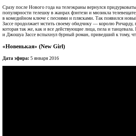
Сразу после Нового года на телеэкраны вернулся придурковат
популярности телешоу в жанрах фэнтези и мюзикла телевещате
в комедийном ключе с песнями и плясками. Так появился новый
Зассе продолжает мстить своему обидчику — королю Ричарду, 
которая так же, как и все действующие лица, пела и танцевала
и Джошуа Зассе вспыхнул бурный роман, приведший к тому, чт
«Новенькая» (New Girl)
Дата эфира:
5 января 2016