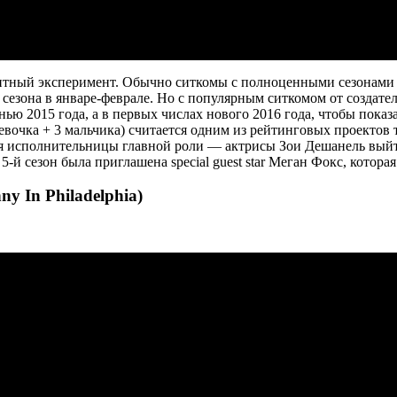
нтный эксперимент. Обычно ситкомы с полноценными сезонами п
 сезона в январе-феврале. Но с популярным ситкомом от создат
ью 2015 года, а в первых числах нового 2016 года, чтобы показ
евочка + 3 мальчика) считается одним из рейтинговых проектов
ия исполнительницы главной роли — актрисы Зои Дешанель выйт
-й сезон была приглашена special guest star Меган Фокс, котора
y In Philadelphia)