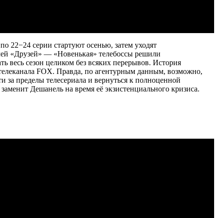
о 22−24 серии стартуют осенью, затем уходят
елей «Друзей» — «Новенькая» телебоссы решили
ать весь сезон целиком без всяких перерывов. История
 телеканала FOX. Правда, по агентурным данным, возможно,
и за пределы телесериала и вернуться к полноценной
я заменит Дешанель на время её экзистенциального кризиса.