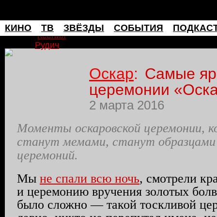
мафия
КИНО
ТВ
ЗВЁЗДЫ
СОБЫТИЯ
ПОДКАС
Ксения
Рудич
Оскар
:
Самые яр
церемонии «Оска
2 марта 2016
Моменты оскаровской церемонии, к
станут мемами, станут образцами
церемоний.
Мы
не спали всю ночь
, смотрели к
и церемонию вручения золотых болв
было сложно — такой тоскливой це