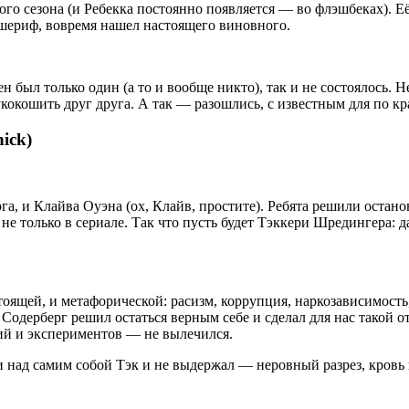
о сезона (и Ребекка постоянно появляется — во флэшбеках). Её 
шериф, вовремя нашел настоящего виновного.
 был только один (а то и вообще никто), так и не состоялось. 
кокошить друг друга. А так — разошлись, с известным для по кр
ick)
а, и Клайва Оуэна (ох, Клайв, простите). Ребята решили останов
т не только в сериале. Так что пусть будет Тэккери Шредингера: 
оящей, и метафорической: расизм, коррупция, наркозависимость, 
 Содерберг решил остаться верным себе и сделал для нас такой 
ий и экспериментов — не вылечился.
над самим собой Тэк и не выдержал — неровный разрез, кровь и