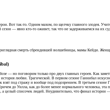
рои. Вот так-то. Одним махом, по щелчку главного злодея. Учите
ой сезон — явно кто-то оживет, так что не задерживаемся на их 
неприглядная смерть сбрендившей волшебницы, мамы Кейди. Женщ
bal)
бозе — но поговорим только про двух главных героев. Как замет
история любви. Трагической. В первом сезоне Ганнибал искусно
как взят под стражу и вообще под подозрением. В третьем сезоне 
 Причем до Уилла, как до более менее нормального человека, эта
е, а целый списочек людей. Неудивительно, что финал истории 