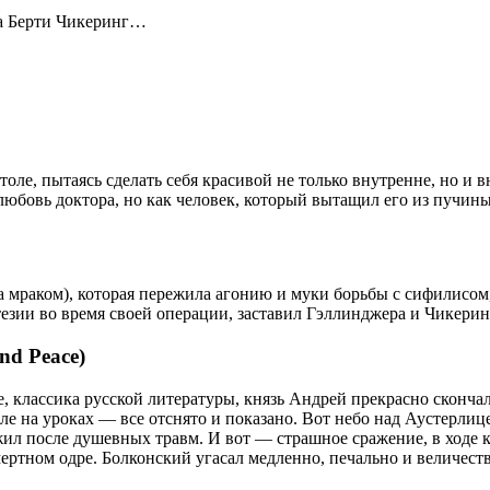
а Берти Чикеринг…
оле, пытаясь сделать себя красивой не только внутренне, но и 
любовь доктора, но как человек, который вытащил его из пучины
 мраком), которая пережила агонию и муки борьбы с сифилисом,
стезии во время своей операции, заставил Гэллинджера и Чике
nd Peace)
 классика русской литературы, князь Андрей прекрасно скончал
коле на уроках — все отснято и показано. Вот небо над Аустерлиц
жил после душевных травм. И вот — страшное сражение, в ходе 
мертном одре. Болконский угасал медленно, печально и величест