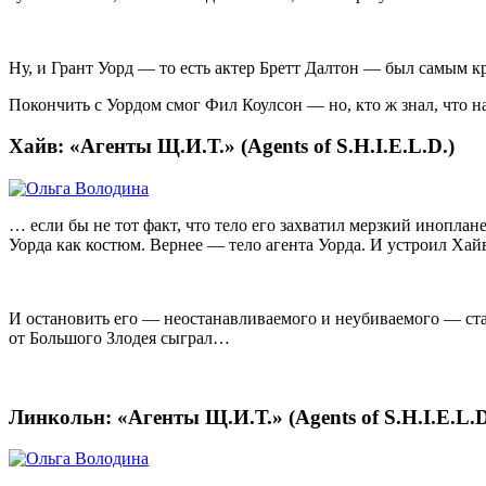
Ну, и Грант Уорд — то есть актер Бретт Далтон — был самым кр
Покончить с Уордом смог Фил Коулсон — но, кто ж знал, что н
Хайв: «Агенты Щ.И.Т.» (Agents of S.H.I.E.L.D.)
… если бы не тот факт, что тело его захватил мерзкий иноплане
Уорда как костюм. Вернее — тело агента Уорда. И устроил Хайв
И остановить его — неостанавливаемого и неубиваемого — ста
от Большого Злодея сыграл…
Линкольн: «Агенты Щ.И.Т.» (Agents of S.H.I.E.L.D