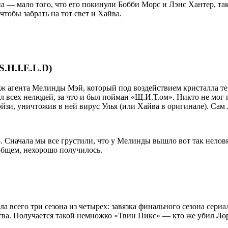
 — мало того, что его покинули Бобби Морс и Лэнс Хантер, та
тобы забрать на тот свет и Хайва.
S.H.I.E.L.D)
 агента Мелинды Мэй, который под воздействием кристалла те
 всех нелюдей, за что и был пойман «Щ.И.Т.ом». Никто не мог по
зи, уничтожив в ней вирус Улья (или Хайва в оригинале). Сам 
о. Сначала мы все грустили, что у Мелинды вышло вот так нелов
 общем, нехорошо получилось.
 всего три сезона из четырех: завязка финального сезона сери
ртва. Получается такой немножко «Твин Пикс» — кто же убил
Ло