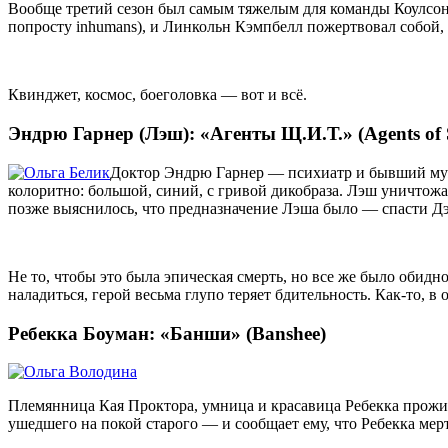
Вообще третий сезон был самым тяжелым для команды Коулсона
попросту inhumans), и Линкольн Кэмпбелл пожертвовал собой, ч
Квинджет, космос, боеголовка — вот и всё.
Эндрю Гарнер (Лэш): «Агенты Щ.И.Т.» (Agents of 
Доктор Эндрю Гарнер — психиатр и бывший муж
колоритно: большой, синий, с гривой дикобраза. Лэш уничтожал
позже выяснилось, что предназначение Лэша было — спасти Дэй
Не то, чтобы это была эпическая смерть, но все же было обидн
наладиться, герой весьма глупо теряет бдительность. Как-то, в
Ребекка Боуман: «Банши» (Banshee)
Племянница Кая Проктора, умница и красавица Ребекка прожила
ушедшего на покой старого — и сообщает ему, что Ребекка ме