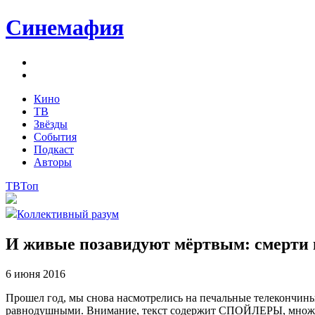
Синемафия
Кино
ТВ
Звёзды
События
Подкаст
Авторы
ТВ
Топ
Коллективный разум
И живые позавидуют мёртвым: смерти 
6 июня 2016
Прошел год, мы снова насмотрелись на печальные телекончины 
равнодушными. Внимание, текст содержит СПОЙЛЕРЫ, мн