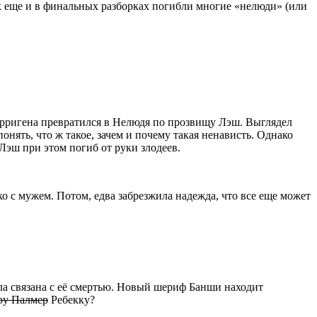
к еще и в финальных разборках погибли многие «нелюди» (или
рригена превратился в Нелюдя по прозвищу Лэш. Выглядел
нять, что ж такое, зачем и почему такая ненависть. Однако
Лэш при этом погиб от руки злодеев.
ко с мужем. Потом, едва забрезжила надежда, что все еще может
ала связана с её смертью. Новый шериф Банши находит
ру Палмер
Ребекку?