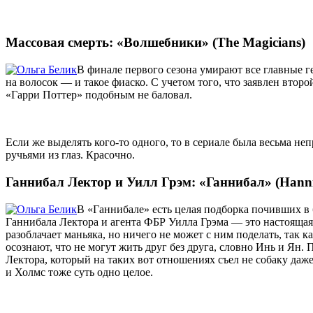
Массовая смерть: «Волшебники» (The Magicians)
В финале первого сезона умирают все главные ге
на волосок — и такое фиаско. С учетом того, что заявлен втор
«Гарри Поттер» подобным не баловал.
Если же выделять кого-то одного, то в сериале была весьма 
ручьями из глаз. Красочно.
Ганнибал Лектор и Уилл Грэм: «Ганнибал» (Hanni
В «Ганнибале» есть целая подборка почивших в 
Ганнибала Лектора и агента ФБР Уилла Грэма — это настоящая 
разоблачает маньяка, но ничего не может с ним поделать, так 
осознают, что не могут жить друг без друга, словно Инь и Ян.
Лектора, который на таких вот отношениях съел не собаку даж
и Холмс тоже суть одно целое.