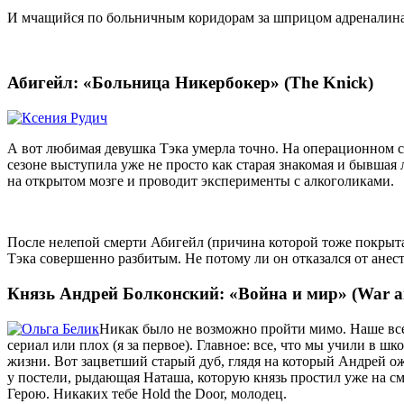
И мчащийся по больничным коридорам за шприцом адреналин
Абигейл: «Больница Никербокер» (The Knick)
А вот любимая девушка Тэка умерла точно. На операционном ст
сезоне выступила уже не просто как старая знакомая и бывшая 
на открытом мозге и проводит эксперименты с алкоголиками.
После нелепой смерти Абигейл (причина которой тоже покрыта
Тэка совершенно разбитым. Не потому ли он отказался от ане
Князь Андрей Болконский: «Война и мир» (War a
Никак было не возможно пройти мимо. Наше все,
сериал или плох (я за первое). Главное: все, что мы учили в ш
жизни. Вот зацветший старый дуб, глядя на который Андрей о
у постели, рыдающая Наташа, которую князь простил уже на с
Герою. Никаких тебе Hold the Door, молодец.