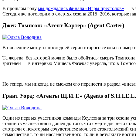
В прошлом году
мы дождались финала «Игры престолов»
— в э
Сегодня же поговорим о смертях сезона 2015−2016, которые н
Джек Томпсон: «Агент Картер» (Agent Carter)
В последние минуты последней серии второго сезона в номер г
Та жертва, без которой можно было обойтись: смерть Томпсона 
зрителей — в интервью Мишель Фазекас уверяла, что в Томпсо
Но теперь мы никогда не сможем его перенести в раздел «внеза
Грант Уорд: «Агенты Щ.И.Т.» (Agents of S.H.I.E.L.
Один из первых участников команды Коулсона за три сезона у
стадии сумасшествия и дошел до того, что смерть для него ста
смотрели с некоторым сочувствием: мол, это стокгольмский си
сумасшествия, то ли наследственного, то ли в результате воспи