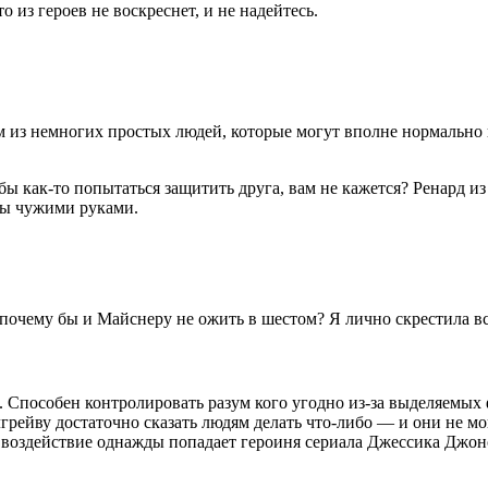
 из героев не воскреснет, и не надейтесь.
м из немногих простых людей, которые могут вполне нормально 
ы как-то попытаться защитить друга, вам не кажется? Ренард из
мы чужими руками.
 почему бы и Майснеру не ожить в шестом? Я лично скрестила вс
. Способен контролировать разум кого угодно из-за выделяемых
рейву достаточно сказать людям делать что-либо — и они не мо
 воздействие однажды попадает героиня сериала Джессика Джонс