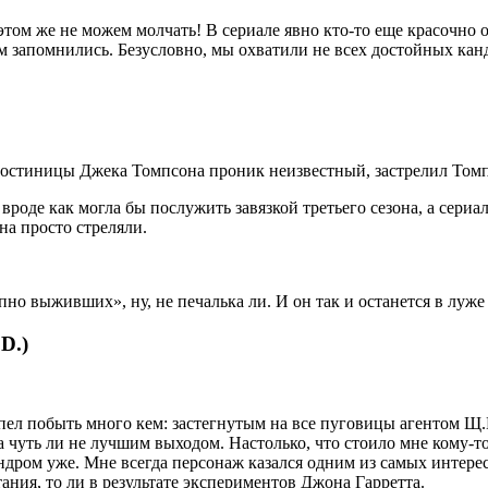
том же не можем молчать! В сериале явно кто-то еще красочно от
ам запомнились. Безусловно, мы охватили не всех достойных ка
остиницы Джека Томпсона проник неизвестный, застрелил Томпсо
вроде как могла бы послужить завязкой третьего сезона, а сериа
на просто стреляли.
пно выживших», ну, не печалька ли. И он так и останется в луж
D.)
спел побыть много кем: застегнутым на все пуговицы агентом Щ.
ла чуть ли не лучшим выходом. Настолько, что стоило мне кому-т
ндром уже. Мне всегда персонаж казался одним из самых интерес
тания, то ли в результате экспериментов Джона Гарретта.