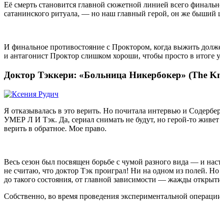
Её смерть становится главной сюжетной линией всего финальног
сатанинского ритуала, — но наш главный герой, он же быший 
И финальное противостояние с Проктором, когда выжить должен
и антагонист Проктор слишком хороши, чтобы просто в итоге у
Доктор Тэккери: «Больница Никербокер» (The Kn
Я отказывалась в это верить. Но почитала интервью и Содерберг
УМЕР
Л И Тэк
. Да, сериал снимать не будут, но герой-то живе
верить в обратное. Мое право.
Весь сезон был посвящен борьбе с чумой разного вида — и наст
не считаю, что доктор Тэк проиграл! Ни на одном из полей. Но
до такого состояния, от главной зависимости — жажды открыт
Собственно, во время проведения экспериментальной операции 