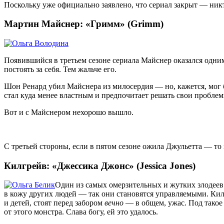
Поскольку уже официально заявлено, что сериал закрыт — никто
Мартин Майснер: «Гримм» (Grimm)
Появившийся в третьем сезоне сериала Майснер оказался одни
постоять за себя. Тем жальче его.
Шон Ренард убил Майснера из милосердия — но, кажется, мог б
стал куда менее властным и предпочитает решать свои пробле
Вот и с Майснером нехорошо вышло.
С третьей стороны, если в пятом сезоне ожила Джульетта — то
Килгрейв: «Джессика Джонс» (Jessica Jones)
Один из самых омерзительных и жутких злодеев
в кожу других людей — так они становятся управляемыми. Килг
и детей, стоят перед забором
вечно
— в общем, ужас. Под такое
от этого монстра. Слава богу, ей это удалось.