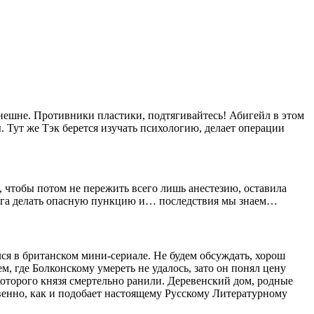
внешне. Противники пластики, подтягивайтесь! Абигейл в этом
. Тут же Тэк берется изучать психологию, делает операции
 чтобы потом не пережить всего лишь анестезию, оставила
ринга делать опасную пункцию и… последствия мы знаем…
ся в британском мини-сериале. Не будем обсуждать, хорош
ем, где Болконскому умереть не удалось, зато он понял цену
которого князя смертельно ранили. Деревенский дом, родные
венно, как и подобает настоящему Русскому Литературному