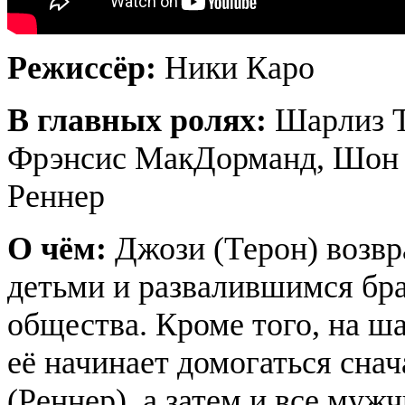
Режиссёр:
Ники Каро
В главных ролях:
Шарлиз Те
Фрэнсис МакДорманд, Шон 
Реннер
О чём:
Джози (Терон) возвр
детьми и развалившимся бра
общества. Кроме того, на ша
её начинает домогаться сн
(Реннер), а затем и все муж