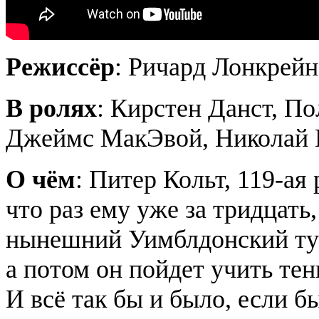
Режиссёр
: Ричард Лонкрейн
В ролях
: Кирстен Данст, П
Джеймс МакЭвой, Николай 
О чём
: Питер Кольт, 119-ая
что раз ему уже за тридцать,
нынешний Уимблдонский тур
а потом он пойдет учить тен
И всё так бы и было, если б