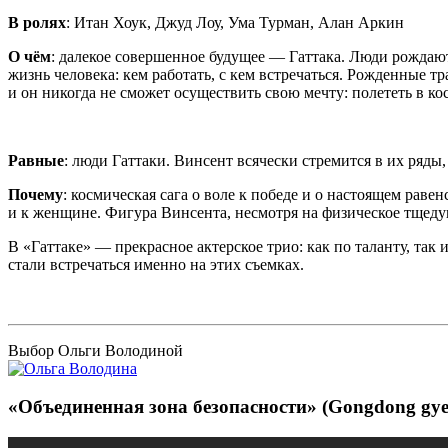
В ролях
: Итан Хоук, Джуд Лоу, Ума Турман, Алан Аркин
О чём
: далекое совершенное будущее — Гаттака. Люди рождают
жизнь человека: кем работать, с кем встречаться. Рожденные 
и он никогда не сможет осуществить свою мечту: полететь в к
Равные
: люди Гаттаки. Винсент всячески стремится в их ряды,
Почему
: космическая сага о воле к победе и о настоящем раве
и к женщине. Фигура Винсента, несмотря на физическое тщеду
В «Гаттаке» — прекрасное актерское трио: как по таланту, так
стали встречаться именно на этих съемках.
Выбор Ольги Володиной
«Объединенная зона безопасности» (Gongdong gye