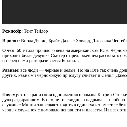
Режиссёр
: Тейт Тейлор
В ролях
: Виола Дэвис, Брайс Даллас Ховард, Джессика Честей
О чём
: 60-е года прошлого века на американском Юге. Чернок
приходит белая девушка Скитер с предложением рассказать о ж
и перед нами разворачивается Бездна…
Равные
: все люди — черные и белые. Но на Юге так очень дол
других. Равными чернокожую прислугу считает и Селия (Джесс
Почему
: это экранизация одноименного романа Кэтрин Стокке
душераздирающим. В нем нет очевидного надрыва — наоборот, 
служанке Минни запрещают ходить в один туалет вместе с белы
черных служанок с помощью ненависти и клеветы. Из всех эти