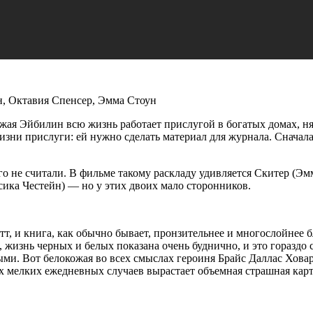
н, Октавия Спенсер, Эмма Стоун
ожая Эйбилин всю жизнь работает прислугой в богатых домах, н
изни прислуги: ей нужно сделать материал для журнала. Сначал
го не считали. В фильме такому раскладу удивляется Скитер (Эмм
ика Честейн) — но у этих двоих мало сторонников.
тт, и книга, как обычно бывает, пронзительнее и многослойнее
жизнь черных и белых показана очень буднично, и это гораздо 
ми. Вот белокожая во всех смыслах героиня Брайс Даллас Ховар
х мелких ежедневных случаев вырастает объемная страшная карт