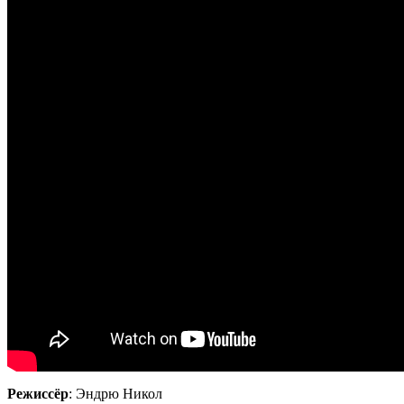
Режиссёр
: Эндрю Никол