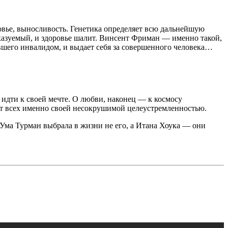
овье, выносливость. Генетика определяет всю дальнейшую
сказуемый, и здоровье шалит. Винсент Фриман — именно такой,
авшего инвалидом, и выдает себя за совершенного человека…
но идти к своей мечте. О любви, наконец — к космосу
яет всех именно своей несокрушимой целеустремленностью.
о Ума Турман выбрала в жизни не его, а Итана Хоука — они