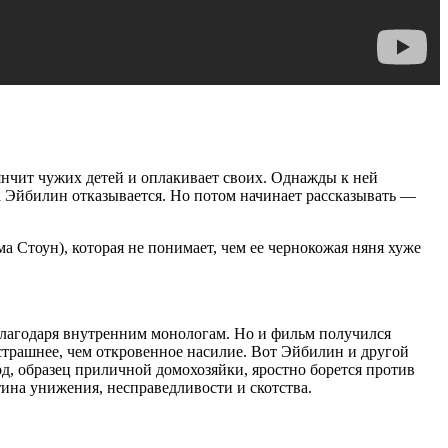
янчит чужих детей и оплакивает своих. Однажды к ней
а Эйбилин отказывается. Но потом начинает рассказывать —
а Стоун), которая не понимает, чем ее чернокожая няня хуже
 благодаря внутренним монологам. Но и фильм получился
страшнее, чем откровенное насилие. Вот Эйбилин и другой
д, образец приличной домохозяйки, яростно борется против
ина унижения, несправедливости и скотства.