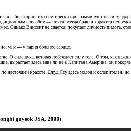
ся в лаборатории, их генетически программируют на силу, здор
традиционным способом — почти всегда брак: и характер непред
осмос. Однако Винсент не сдается: покупает личность пилота, ст
 но, увы — у парня больное сердце.
нстве. О силе духа, которая побеждает силу тела. О том, как важ
шие, вырастает здесь едва ли не в Капитана Америка: он покор
 и по настоящей красоте. Джуд Лоу здесь молод и ослепителен, н
ongbi guyeok JSA, 2000)