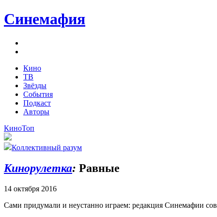
Синемафия
Кино
ТВ
Звёзды
События
Подкаст
Авторы
Кино
Топ
Коллективный разум
Кинорулетка
:
Равные
14 октября 2016
Сами придумали и неустанно играем: редакция Синемафии сов