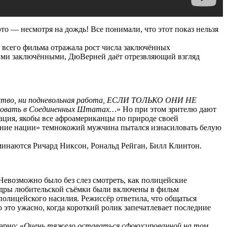
то — несмотря на дождь! Все понимали, что этот показ нельзя
и всего фильма отражала рост числа заключённых
шими заключёнными, ДюВерней даёт отрезвляющий взгляд
ство, ни подневольная работа, ЕСЛИ ТОЛЬКО ОНИ НЕ
овать в Соединенных Штатах…
» Но при этом зрителю дают
ация, якобы все афроамериканцы по природе своей
ждение нации» темнокожий мужчина пытался изнасиловать белую
минаются Ричард Никсон, Рональд Рейган, Билл Клинтон.
Невозможно было без слез смотреть, как полицейские
адры любительской съёмки были включены в фильм
полицейского насилия. Режиссёр ответила, что общаться
о это ужасно, когда короткий ролик запечатлевает последние
арно: «
Очень тяжело оставаться сфокусированной на том,