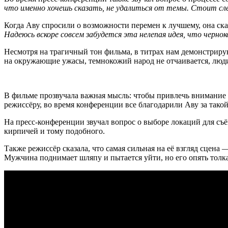
что именно хочешь сказать, не удалиться от темы. Стоит сле
Когда Аву спросили о возможности перемен к лучшему, она сказ
Надеюсь вскоре совсем забудется эта нелепая идея, что черн
Несмотря на трагичный тон фильма, в титрах нам демонстриру
на окружающие ужасы, темнокожий народ не отчаивается, люди 
В фильме прозвучала важная мысль: чтобы привлечь внимание 
режиссёру, во время конференции все благодарили Аву за тако
На пресс-конференции звучал вопрос о выборе локаций для съё
кирпичей и тому подобного.
Также режиссёр сказала, что самая сильная на её взгляд сцена
Мужчина поднимает шляпу и пытается уйти, но его опять толка