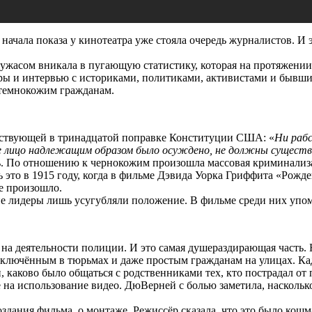
ачала показа у кинотеатра уже стояла очередь журналистов. И э
с ужасом вникала в пугающую статистику, которая на протяжени
адры и интервью с историками, политиками, активистами и быв
 темнокожим гражданам.
ществующей в тринадцатой поправке Конституции США: «
Ни раб
о надлежащим образом было осуждено, не должны существ
ть. По отношению к чернокожим произошла массовая криминализ
ь это в 1915 году, когда в фильме Дэвида Уорка Гриффита «Ро
е произошло.
ие лидеры лишь усугубляли положение. В фильме среди них упо
а деятельности полиции. И это самая душераздирающая часть. 
аключённым в тюрьмах и даже простым гражданам на улицах. К
 каково было общаться с родственниками тех, кто пострадал от 
ие на использование видео. ДюВерней с болью заметила, наскольк
здания фильма, о монтаже. Режиссёр сказала, что это было кошм