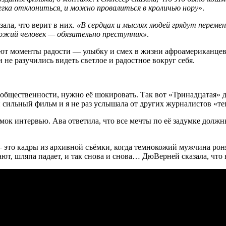
гка отклониться, и можно провалиться в кроличью нору
».
ала, что верит в них.
«В сердцах и мыслях людей грядут переме
окожий человек — обязательно преступник»
.
ют моменты радости — улыбку и смех в жизни афроамериканцев. 
не разучились видеть светлое и радостное вокруг себя.
общественности, нужно её шокировать. Так вот «Тринадцатая» 
й сильный фильм и я не раз услышала от других журналистов «те
мок интервью. Ава ответила, что все мечты по её задумке долж
 — это кадры из архивной съёмки, когда темнокожий мужчина рон
ют, шляпа падает, и так снова и снова… ДюВерней сказала, что 