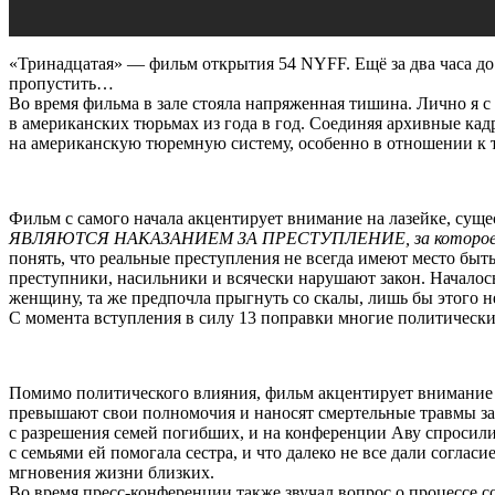
«Тринадцатая» — фильм открытия 54 NYFF. Ещё за два часа до н
пропустить…
Во время фильма в зале стояла напряженная тишина. Лично я 
в американских тюрьмах из года в год. Соединяя архивные к
на американскую тюремную систему, особенно в отношении к
Фильм с самого начала акцентирует внимание на лазейке, су
ЯВЛЯЮТСЯ НАКАЗАНИЕМ ЗА ПРЕСТУПЛЕНИЕ, за которое лиц
понять, что реальные преступления не всегда имеют место бы
преступники, насильники и всячески нарушают закон. Началос
женщину, та же предпочла прыгнуть со скалы, лишь бы этого н
С момента вступления в силу 13 поправки многие политическ
Помимо политического влияния, фильм акцентирует внимание н
превышают свои полномочия и наносят смертельные травмы з
с разрешения семей погибших, и на конференции Аву спросили,
с семьями ей помогала сестра, и что далеко не все дали соглас
мгновения жизни близких.
Во время пресс-конференции также звучал вопрос о процессе со