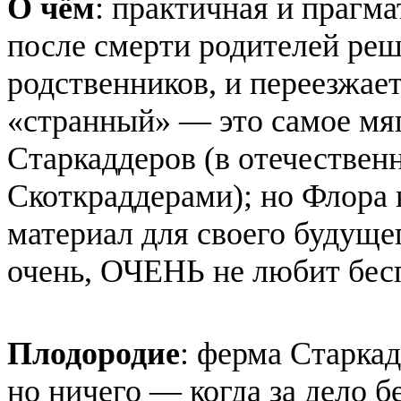
О чём
: практичная и прагм
после смерти родителей реша
родственников, и переезжае
«странный» — это самое мяг
Старкаддеров (в отечествен
Скоткраддерами); но Флора 
материал для своего будуще
очень, ОЧЕНЬ не любит бес
Плодородие
: ферма Старкад
но ничего — когда за дело б