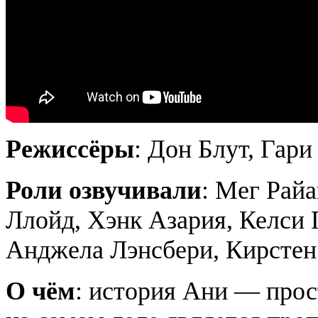
Режиссёры
: Дон Блут, Гар
Роли озвучивали
: Мег Рай
Ллойд, Хэнк Азария, Келси 
Анджела Лэнсбери, Кирстен
О чём
: история Ани — прос