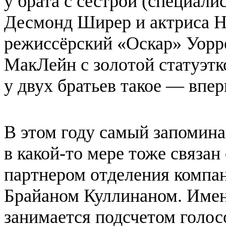
у брата с сестрой (специали
Десмонд Ширер и актриса 
режиссёрский «Оскар» Уорр
МакЛейн с золотой статуэтко
у двух братьев такое — впе
В этом году самый запоми
в какой-то мере тоже связа
партнером отделения компан
Брайаном Куллинаном. Имен
занимается подсчетом голос