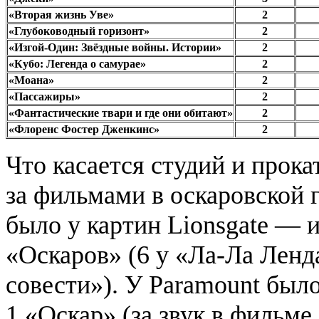
«Вторая жизнь Уве»
2
«Глубоководный горизонт»
2
«Изгой-Один: Звёздные войны. Истории»
2
«Кубо: Легенда о самурае»
2
«Моана»
2
«Пассажиры»
2
«Фантастические твари и где они обитают»
2
«Флоренс Фостер Дженкинс»
2
Что касается студий и прок
за фильмами в оскаровской 
было у картин Lionsgate — 
«Оскаров» (6 у «Ла-Ла Ленд
совести»). У Paramount был
1 «Оскар» (за звук в фильм