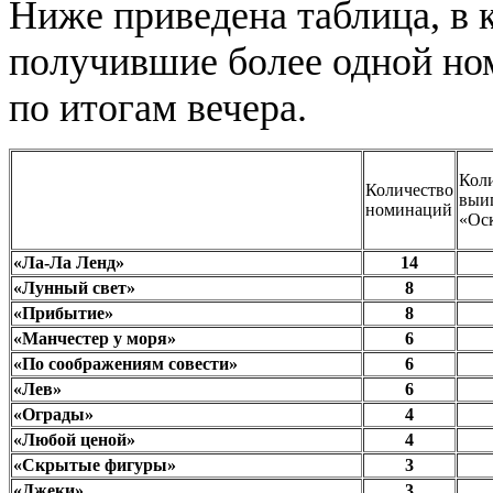
Ниже приведена таблица, в 
получившие более одной ном
по итогам вечера.
Кол
Количество
выи
номинаций
«Ос
«Ла-Ла Ленд»
14
«Лунный свет»
8
«Прибытие»
8
«Манчестер у моря»
6
«По соображениям совести»
6
«Лев»
6
«Ограды»
4
«Любой ценой»
4
«Скрытые фигуры»
3
«Джеки»
3