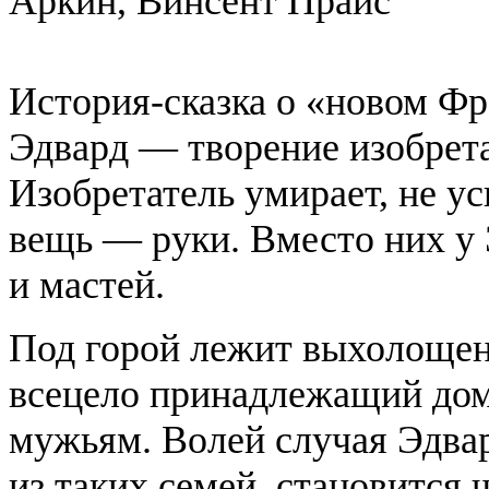
Аркин, Винсент Прайс
История-сказка о «новом Ф
Эдвард — творение изобретат
Изобретатель умирает, не у
вещь — руки. Вместо них у
и мастей.
Под горой лежит выхолощен
всецело принадлежащий до
мужьям. Волей случая Эдвар
из таких семей, становится 