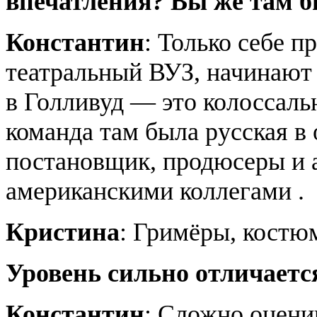
впечатления? Вы же там б
Константин
: Только себе п
театральный ВУЗ, начинают 
в Голливуд — это колоссаль
команда там была русская в
постановщик, продюсеры и а
американскими коллегами .
Кристина
: Гримёры, костю
Уровень сильно отличается
Константин
: Сложно оценив