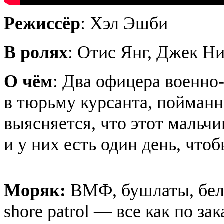
Режиссёр
:
Хэл
Эшби
В ролях
:
Отис
Янг, Джек Ни
О чём
: Два офицера военно
в тюрьму курсанта, пойманн
выясняется, что этот мальчи
и у них есть один день, чтоб
Моряк:
ВМФ, бушлаты, белы
shore patrol — все как по зак