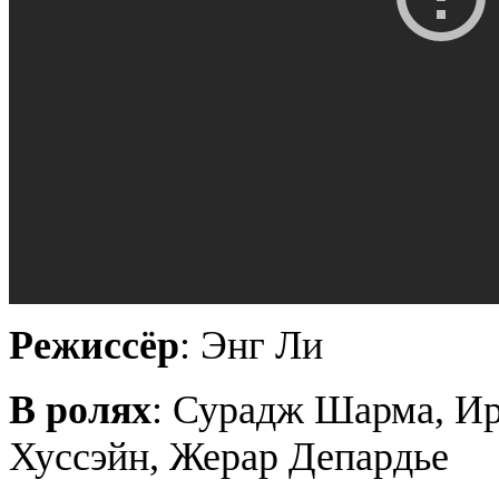
Режиссёр
:
Энг
Ли
В ролях
:
Сурадж
Шарма,
И
Хуссэйн
, Жерар Депардье