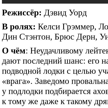
Режиссёр:
Дэвид Уорд
В ролях:
Келси
Грэммер
, Л
Дин
Стэнтон
, Брюс Дерн, У
О чём
: Неудачливому лейт
дают последний шанс: его 
подводной лодки с целью уч
«врага». Заведомо провальн
у подлодки подбирается ахов
к тому же даже к такому дря