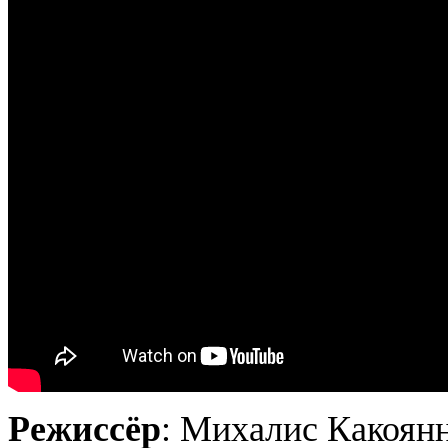
Режиссёр
:
Михалис
Какоян