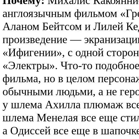
Почему:
Михалис
Какоянни
англоязычным фильмом «Гр
Аланом
Бейтсом
и Лилей Кед
произведение — экранизаци
«Ифигении», с одной сторон
«Электры». Что-то подобное
фильма, но в целом персон
обычными людьми, а не геро
у шлема Ахилла плюмаж все
шлема Менелая все еще стил
а Одиссей все еще в шапочк