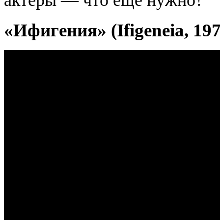
актеры — что еще нужно?
«Ифигения» (
Ifigeneia
, 19