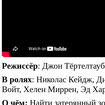
Режиссёр
: Джон Тёртелтауб
В ролях
: Николас Кейдж, Д
Войт, Хелен Миррен, Эд Ха
О чём:
Найти затерянный зо