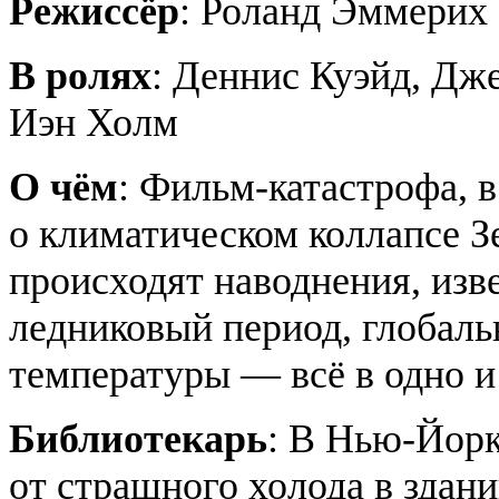
Режиссёр
: Роланд Эммерих
В ролях
: Деннис Куэйд, Дж
Иэн Холм
О чём
: Фильм-катастрофа, в
о климатическом коллапсе З
происходят наводнения, изв
ледниковый период, глобаль
температуры — всё в одно и
Библиотекарь
: В Нью-Йорк
от страшного холода в здани