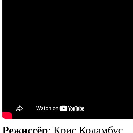
Режиссёр
: Крис Коламбус