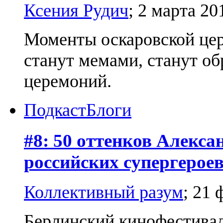
Ксения Рудич
;
2 марта 20
Моменты оскаровской цер
станут мемами, станут о
церемоний.
Подкаст
Блоги
#8: 50 оттенков Алекса
российских супергерое
Коллективный разум
;
21 
Берлинский кинофестивал