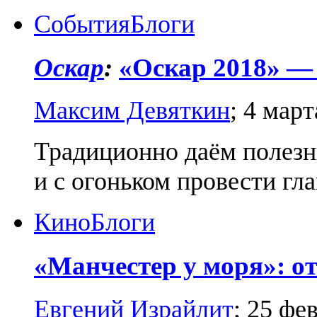
События
Блоги
Оскар
:
«Оскар 2018» —
Максим Девяткин
;
4 март
Традиционно даём полезны
и с огоньком провести гл
Кино
Блоги
«Mанчестер у моря»: о
Евгений Израйлит
;
25 фе