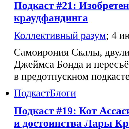
Подкаст #21: Изобретен
краудфандинга
Коллективный разум
;
4 и
Самоирония Скалы, двули
Джеймса Бонда и пересъё
в предотпускном подкаст
Подкаст
Блоги
Подкаст #19: Кот Ассас
и достоинства Лары К