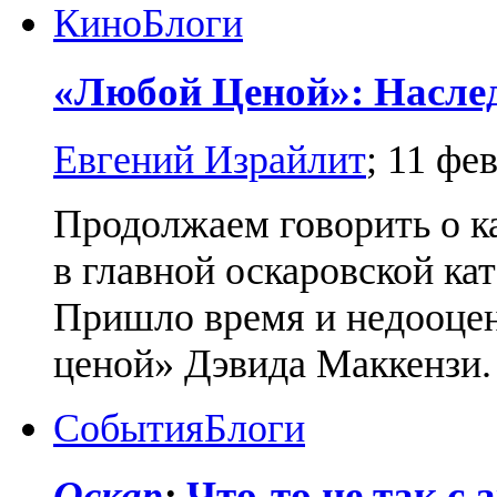
Кино
Блоги
«Любой Ценой»: Наслед
Евгений Израйлит
;
11 фе
Продолжаем говорить о к
в главной оскаровской к
Пришло время и недооцен
ценой» Дэвида Маккензи.
События
Блоги
Оскар
:
Что-то не так с