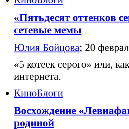
«Пятьдесят оттенков с
сетевые мемы
Юлия Бойцова
;
20 феврал
«5 котеек серого» или, к
интернета.
Кино
Блоги
Восхождение «Левиафан
родиной