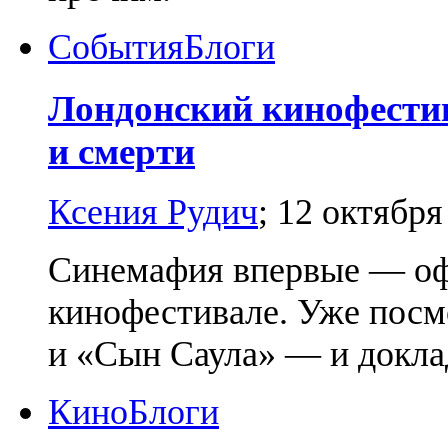
События
Блоги
Лондонский кинофестив
и смерти
Ксения Рудич
;
12 октября
Синемафия впервые — оф
кинофестивале. Уже пос
и «Сын Саула» — и докла
Кино
Блоги